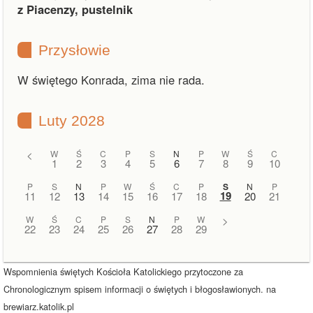
z Piacenzy, pustelnik
Przysłowie
W świętego Konrada, zima nie rada.
Luty 2028
<
W
Ś
C
P
S
N
P
W
Ś
C
1
2
3
4
5
6
7
8
9
10
P
S
N
P
W
Ś
C
P
S
N
P
19
11
12
13
14
15
16
17
18
20
21
W
Ś
C
P
S
N
P
W
>
22
23
24
25
26
27
28
29
Wspomnienia świętych Kościoła Katolickiego przytoczone za
Chronologicznym spisem informacji o świętych i błogosławionych. na
brewiarz.katolik.pl