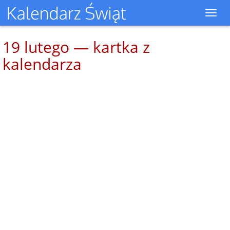
Toggl
navig
19 lutego — kartka z
kalendarza