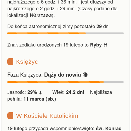
najdłuższego o 6 godz. i 36 min.
i
jest dłuższy od
najkrótszego o 2 godz. i 29 min.
(Czasy podano dla
lokalizacji
Warszawa
).
Do końca astronomicznej zimy pozostało
29
dni
Znak zodiaku urodzonych 19 lutego to
Ryby ♓︎
Księżyc
Faza Księżyca:
🌘
Dąży do nowiu
Jasność:
29% ↓
Wiek:
24.2 dni
Najbliższa
pełnia:
11 marca (sb.)
W Kościele Katolickim
19 lutego przypada wspomnienie/święto:
św. Konrad