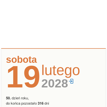
sobota
19
lutego
2028
50.
dzień roku,
do końca pozostało
316
dni