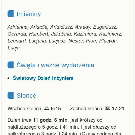
Imieniny
Adrianna, Arkadia, Arkadiusz, Arkady, Eugeniusz,
Gerarda, Humbert, Jakubina, Kazimiera, Kazimierz,
Leonard, Lucjana, Lucjusz, Nestor, Piotr, Placyda,
Łucja
Święta i ważne wydarzenia
Światowy Dzień Inżyniera
Słońce
Wschód słońca: 🌅
6:15
Zachód słońca: 🌇
17:21
Dzień trwa
11 godz. 6 min
,
jest krótszy od
najdłuższego o 5 godz. i 41 min.
i
jest dłuższy od
najkrótszego o 3 godz. i 24 min.
(Czasy podano dla