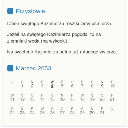
Przysłowia
Dzień świętego Kazimierza resztki zimy uśmierza.
Jeżeli na świętego Kazimierza pogoda, to na
ziemniaki woda (na wykopki).
Na świętego Kazimierza pełno już młodego zwierza.
Marzec 2053
<
S
N
P
W
Ś
C
P
S
N
P
4
1
2
3
5
6
7
8
9
10
W
Ś
C
P
S
N
P
W
Ś
C
P
11
12
13
14
15
16
17
18
19
20
21
S
N
P
W
Ś
C
P
S
N
P
>
22
23
24
25
26
27
28
29
30
31