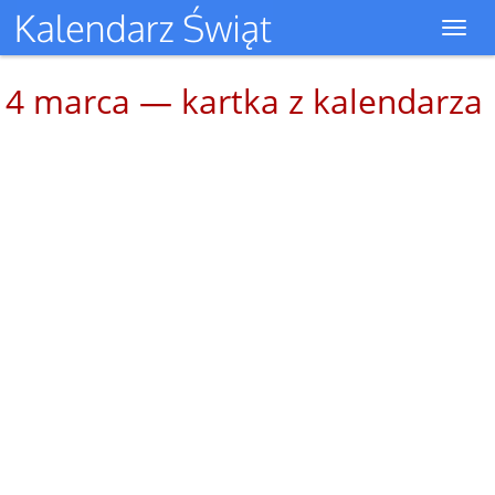
Toggl
navig
4 marca — kartka z kalendarza