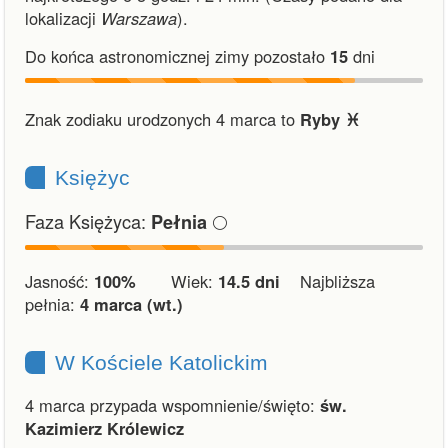
lokalizacji
Warszawa
).
Do końca astronomicznej zimy pozostało
15
dni
Znak zodiaku urodzonych 4 marca to
Ryby ♓︎
Księżyc
Faza Księżyca:
🌕
Pełnia
Jasność:
100%
Wiek:
14.5 dni
Najbliższa
pełnia:
4 marca (wt.)
W Kościele Katolickim
4 marca przypada wspomnienie/święto:
św.
Kazimierz Królewicz