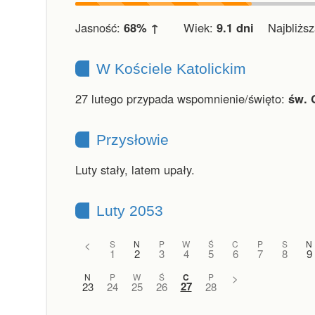
Jasność:
68% ↑
Wiek:
9.1 dni
Najbliższa
W Kościele Katolickim
27 lutego przypada wspomnienie/święto:
św. 
Przysłowie
Luty stały, latem upały.
Luty 2053
<
S
N
P
W
Ś
C
P
S
N
1
2
3
4
5
6
7
8
9
N
P
W
Ś
C
P
>
27
23
24
25
26
28