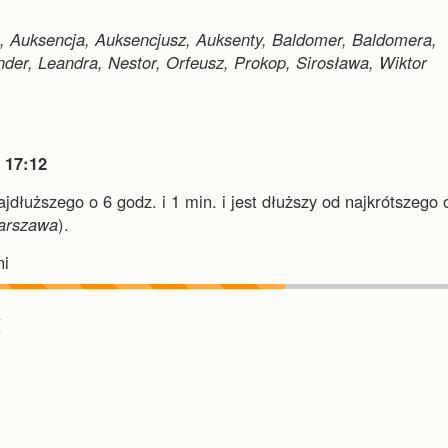
a, Auksencja, Auksencjusz, Auksenty, Baldomer, Baldomera,
nder, Leandra, Nestor, Orfeusz, Prokop, Sirosława, Wiktor

17:12
ajdłuższego o 6 godz. i 1 min.
i
jest dłuższy od najkrótszego 
arszawa
).
i
︎