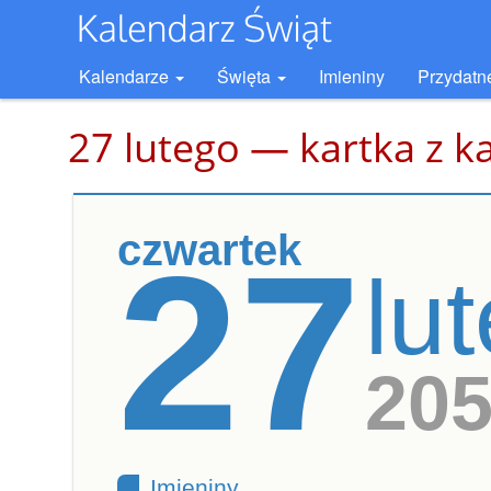
Kalendarze
Święta
Imieniny
Przydatn
27 lutego — kartka z k
czwartek
27
lu
20
Imieniny