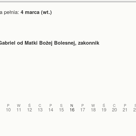
 pełnia:
4 marca (wt.)
Gabriel od Matki Bożej Bolesnej, zakonnik
P
W
Ś
C
P
S
N
P
W
Ś
C
P
10
11
12
13
14
15
16
17
18
19
20
21
2