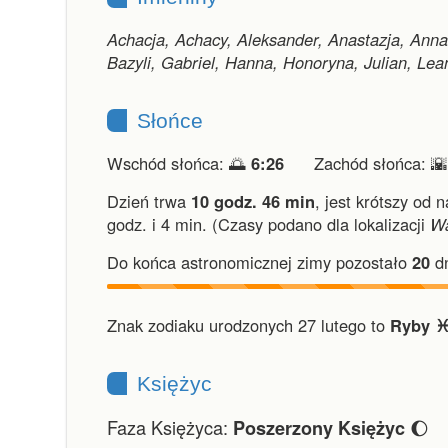
Achacja, Achacy, Aleksander, Anastazja, Ann
Bazyli, Gabriel, Hanna, Honoryna, Julian, Lea
Słońce
Wschód słońca: 🌅
6:26
Zachód słońca: 
Dzień trwa
10 godz. 46 min
,
jest krótszy od n
godz. i 4 min.
(Czasy podano dla lokalizacji
W
Do końca astronomicznej zimy pozostało
20
dn
Znak zodiaku urodzonych 27 lutego to
Ryby ♓
Księżyc
Faza Księżyca:
🌔
Poszerzony Księżyc