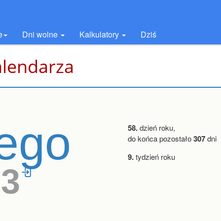
e
Dni wolne
Kalkulatory
Dziś
alendarza
tego
58.
dzień roku,
do końca pozostało
307
dni
9.
tydzień roku
53