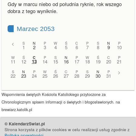
Gdy w marcu niebo od południa ryknie, rok wszego
dobra z tego wyniknie.
Marzec 2053
<
S
N
P
W
Ś
C
P
S
N
P
1
2
3
4
5
6
7
8
9
10
W
Ś
C
P
S
N
P
W
Ś
C
P
13
11
12
14
15
16
17
18
19
20
21
S
N
P
W
Ś
C
P
S
N
P
>
22
23
24
25
26
27
28
29
30
31
Wspomnienia świętych Kościoła Katolickiego przytoczone za
Chronologicznym spisem informacji o świętych i błogosławionych. na
brewiarz.katolik.pl
© KalendarzSwiat.pl
Strona korzysta z plików cookies w celu realizacji usług zgodnie z
Polityką prywatności
.