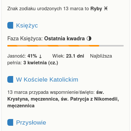
Znak zodiaku urodzonych 13 marca to
Ryby ♓︎
Księżyc
Faza Księżyca:
🌗
Ostatnia kwadra
Jasność:
41% ↓
Wiek:
23.1 dni
Najbliższa
pełnia:
3 kwietnia (cz.)
W Kościele Katolickim
13 marca przypada wspomnienie/święto:
św.
Krystyna, męczennica, św. Patrycja z Nikomedii,
męczennica
Przysłowie