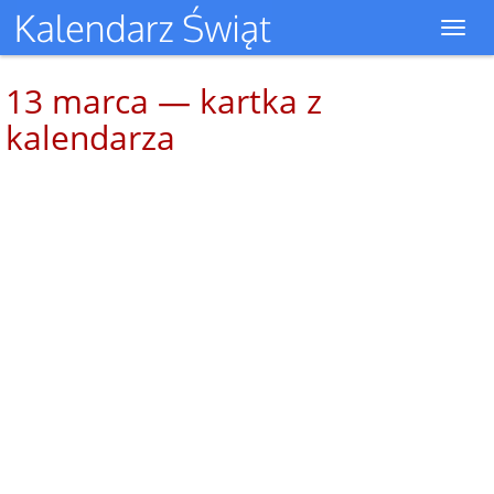
Toggl
navig
13 marca — kartka z
kalendarza