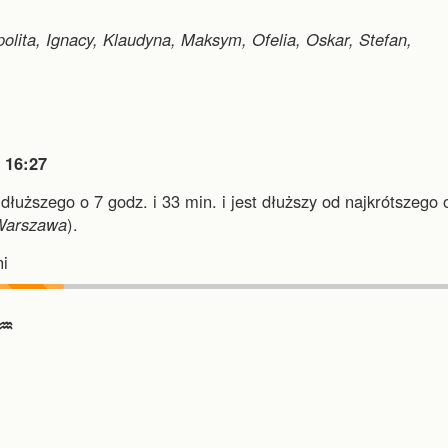
ipolita, Ignacy, Klaudyna, Maksym, Ofelia, Oskar, Stefan,

16:27
jdłuższego o 7 godz. i 33 min.
i
jest dłuższy od najkrótszego 
Warszawa
).
i
♒︎