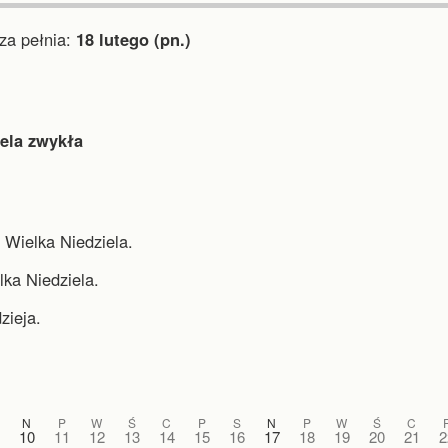
a pełnia:
18 lutego (pn.)
iela zwykła
 Wielka Niedziela.
lka Niedziela.
zieja.
N
P
W
Ś
C
P
S
N
P
W
Ś
C
10
11
12
13
14
15
16
17
18
19
20
21
2