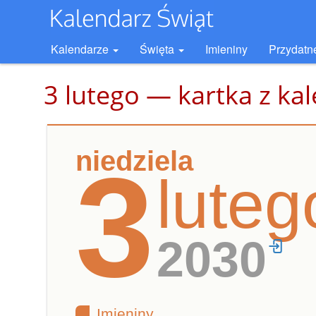
Kalendarze
Święta
Imieniny
Przydatn
3 lutego — kartka z ka
niedziela
3
luteg
2030
Imieniny