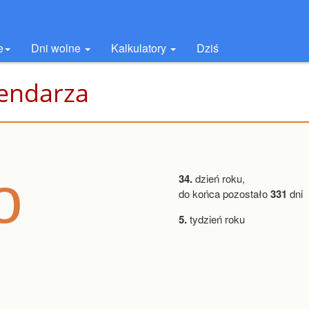
e
Dni wolne
Kalkulatory
Dziś
lendarza
o
34.
dzień roku,
do końca pozostało
331
dni
5.
tydzień roku