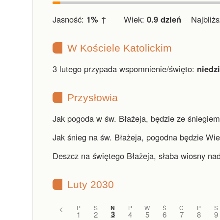
Jasność:
1% ↑
Wiek:
0.9 dzień
Najbliższ
W Kościele Katolickim
3 lutego przypada wspomnienie/święto:
niedz
Przysłowia
Jak pogoda w św. Błażeja, będzie ze śniegiem
Jak śnieg na św. Błażeja, pogodna będzie Wie
Deszcz na świętego Błażeja, słaba wiosny nad
Luty 2030
<
P
S
N
P
W
Ś
C
P
S
3
1
2
4
5
6
7
8
9