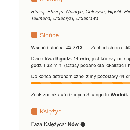
Błażej, Błażeja, Celeryn, Celeryna, Hipolit, H
Telimena, Uniemysł, Uniesława
Słońce
Wschód słońca: 🌅
7:13
Zachód słońca: 
Dzień trwa
9 godz. 14 min
,
jest krótszy od na
godz. i 32 min.
(Czasy podano dla lokalizacji
Do końca astronomicznej zimy pozostały
44
dn
Znak zodiaku urodzonych 3 lutego to
Wodnik 
Księżyc
Faza Księżyca:
🌑
Nów