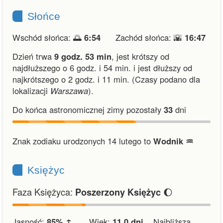
Słońce
Wschód słońca: 🌅
6:54
Zachód słońca: 🌇
16:47
Dzień trwa
9 godz. 53 min
,
jest krótszy od
najdłuższego o 6 godz. i 54 min.
i
jest dłuższy od
najkrótszego o 2 godz. i 11 min.
(Czasy podano dla
lokalizacji
Warszawa
).
Do końca astronomicznej zimy pozostały
33
dni
Znak zodiaku urodzonych 14 lutego to
Wodnik ♒︎
Księżyc
Faza Księżyca:
🌔
Poszerzony Księżyc
Jasność:
85% ↑
Wiek:
11.0 dni
Najbliższa