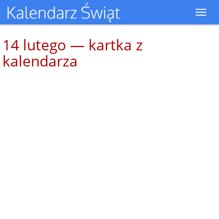
Toggl
navig
14 lutego — kartka z
kalendarza