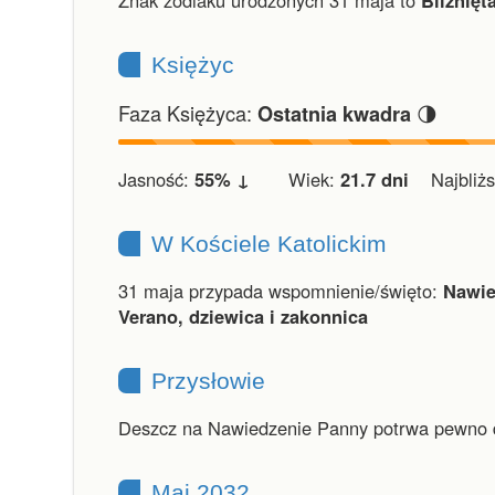
Znak zodiaku urodzonych 31 maja to
Bliźnięta
Księżyc
Faza Księżyca:
🌗
Ostatnia kwadra
Jasność:
55% ↓
Wiek:
21.7 dni
Najbliższ
W Kościele Katolickim
31 maja przypada wspomnienie/święto:
Nawie
Verano, dziewica i zakonnica
Przysłowie
Deszcz na Nawiedzenie Panny potrwa pewno 
Maj 2032