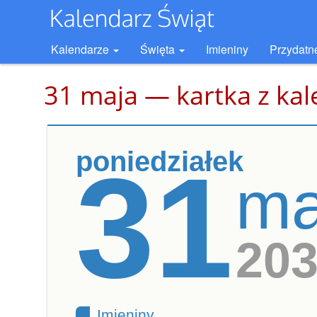
Kalendarze
Święta
Imieniny
Przydatn
31 maja — kartka z ka
poniedziałek
31
ma
20
Imieniny