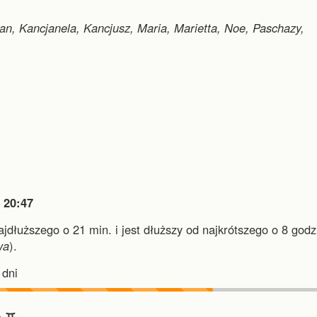
jan, Kancjanela, Kancjusz, Maria, Marietta, Noe, Paschazy,

20:47
najdłuższego o 21 min.
i
jest dłuższy od najkrótszego o 8 godz.
wa
).
dni