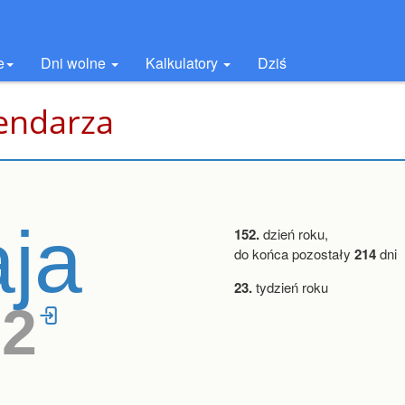
e
Dni wolne
Kalkulatory
Dziś
lendarza
ja
152.
dzień roku,
do końca pozostały
214
dni
23.
tydzień roku
32