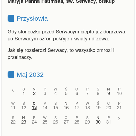
Maryja Panna Fatimska, św. Serwacy, biskup
Przysłowia
Gdy słoneczko przed Serwacym ciepło juz dogrzewa,
po Serwacym szron pokryje i kwiaty i drzewa.
Jak się rozsierdzi Serwacy, to wszystko zmrozi i
przeinaczy.
Maj 2032
<
S
N
P
W
Ś
C
P
S
N
P
1
2
3
4
5
6
7
8
9
10
W
Ś
C
P
S
N
P
W
Ś
C
P
13
11
12
14
15
16
17
18
19
20
21
S
N
P
W
Ś
C
P
S
N
P
>
22
23
24
25
26
27
28
29
30
31