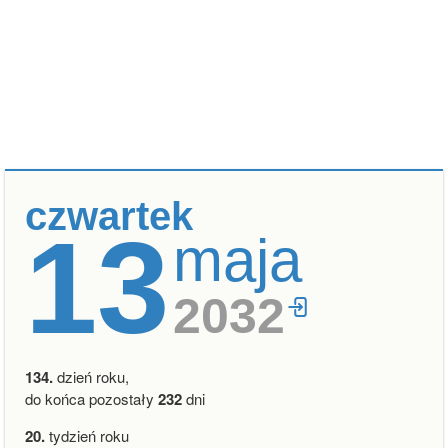
czwartek
13
maja
2032
134.
dzień roku,
do końca pozostały
232
dni
20.
tydzień roku