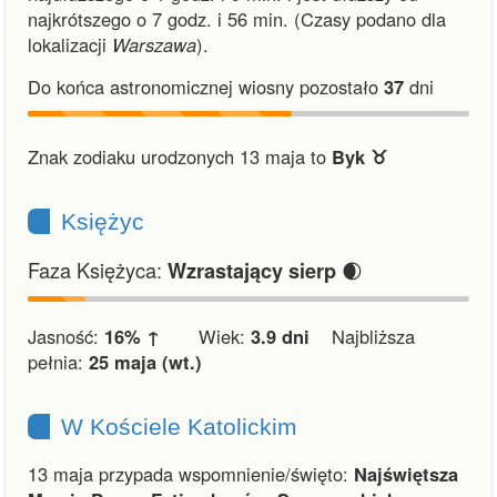
najkrótszego o 7 godz. i 56 min.
(Czasy podano dla
lokalizacji
Warszawa
).
Do końca astronomicznej wiosny pozostało
37
dni
Znak zodiaku urodzonych 13 maja to
Byk ♉︎
Księżyc
Faza Księżyca:
🌒
Wzrastający sierp
Jasność:
16% ↑
Wiek:
3.9 dni
Najbliższa
pełnia:
25 maja (wt.)
W Kościele Katolickim
13 maja przypada wspomnienie/święto:
Najświętsza