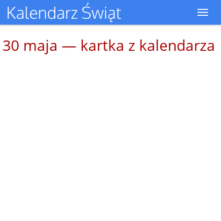
Toggl
navig
30 maja — kartka z kalendarza