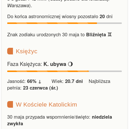
Warszawa
).
Do końca astronomicznej wiosny pozostało
20
dni
Znak zodiaku urodzonych 30 maja to
Bliźnięta ♊︎
Księżyc
Faza Księżyca:
🌖
K. ubywa
Jasność:
66% ↓
Wiek:
20.7 dni
Najbliższa
pełnia:
23 czerwca (śr.)
W Kościele Katolickim
30 maja przypada wspomnienie/święto:
niedziela
zwykła