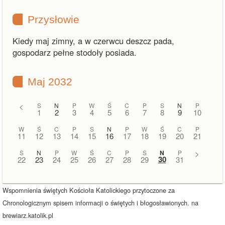
Przysłowie
Kiedy maj zimny, a w czerwcu deszcz pada,
gospodarz pełne stodoły posiada.
Maj 2032
<
S
N
P
W
Ś
C
P
S
N
P
1
2
3
4
5
6
7
8
9
10
W
Ś
C
P
S
N
P
W
Ś
C
P
11
12
13
14
15
16
17
18
19
20
21
S
N
P
W
Ś
C
P
S
N
P
>
30
22
23
24
25
26
27
28
29
31
Wspomnienia świętych Kościoła Katolickiego przytoczone za
Chronologicznym spisem informacji o świętych i błogosławionych. na
brewiarz.katolik.pl