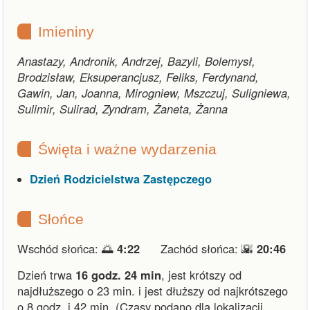
Imieniny
Anastazy, Andronik, Andrzej, Bazyli, Bolemysł,
Brodzisław, Eksuperancjusz, Feliks, Ferdynand,
Gawin, Jan, Joanna, Mirogniew, Mszczuj, Suligniewa,
Sulimir, Sulirad, Zyndram, Żaneta, Żanna
Święta i ważne wydarzenia
Dzień Rodzicielstwa Zastępczego
Słońce
Wschód słońca: 🌅
4:22
Zachód słońca: 🌇
20:46
Dzień trwa
16 godz. 24 min
,
jest krótszy od
najdłuższego o 23 min.
i
jest dłuższy od najkrótszego
o 8 godz. i 42 min.
(Czasy podano dla lokalizacji