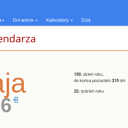
e
Dni wolne
Kalkulatory
Dziś
lendarza
ja
150.
dzień roku,
do końca pozostało
215
dni
22.
tydzień roku
26