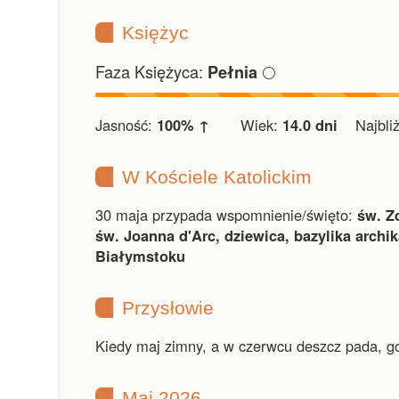
Księżyc
Faza Księżyca:
🌕
Pełnia
Jasność:
100% ↑
Wiek:
14.0 dni
Najbliżs
W Kościele Katolickim
30 maja przypada wspomnienie/święto:
św. Z
św. Joanna d'Arc, dziewica, bazylika archik
Białymstoku
Przysłowie
Kiedy maj zimny, a w czerwcu deszcz pada, g
Maj 2026