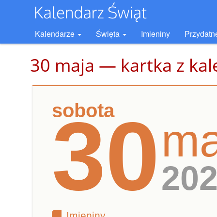
Kalendarze
Święta
Imieniny
Przydatn
30 maja — kartka z ka
sobota
30
ma
20
Imieniny