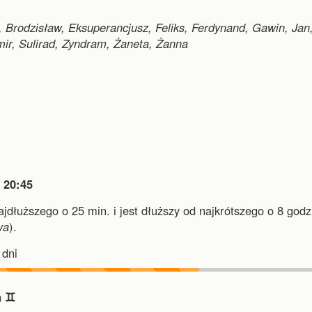
, Brodzisław, Eksuperancjusz, Feliks, Ferdynand, Gawin, Jan
mir, Sulirad, Zyndram, Żaneta, Żanna

20:45
najdłuższego o 25 min.
i
jest dłuższy od najkrótszego o 8 godz.
wa
).
dni
 ♊︎