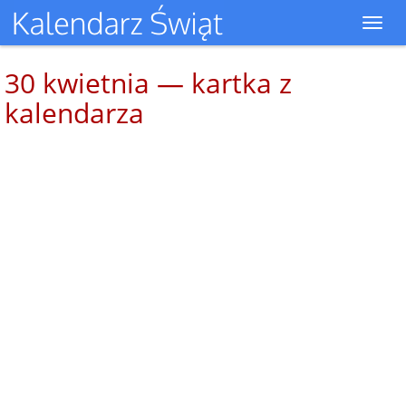
Toggl
navig
30 kwietnia — kartka z
kalendarza