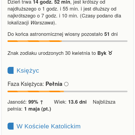
Dzień trwa
14 godz. 52 min
,
jest krótszy od
najdłuższego o 1 godz. i 55 min.
i
jest dłuższy od
najkrótszego o 7 godz. i 10 min.
(Czasy podano dla
lokalizacji
Warszawa
).
Do końca astronomicznej wiosny pozostało
51
dni
Znak zodiaku urodzonych 30 kwietnia to
Byk ♉︎
Księżyc
Faza Księżyca:
🌕
Pełnia
Jasność:
99% ↑
Wiek:
13.6 dni
Najbliższa
pełnia:
1 maja (pt.)
W Kościele Katolickim