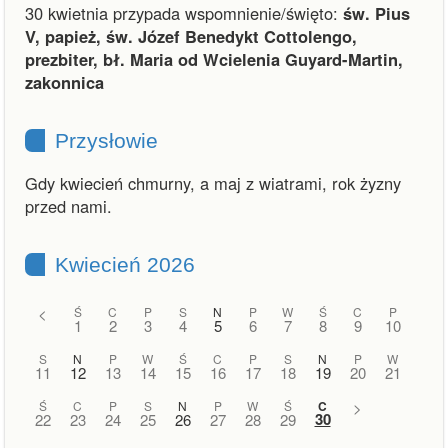
30 kwietnia przypada wspomnienie/święto:
św. Pius
V, papież, św. Józef Benedykt Cottolengo,
prezbiter, bł. Maria od Wcielenia Guyard-Martin,
zakonnica
Przysłowie
Gdy kwiecień chmurny, a maj z wiatrami, rok żyzny
przed nami.
Kwiecień 2026
<
Ś
C
P
S
N
P
W
Ś
C
P
1
2
3
4
5
6
7
8
9
10
S
N
P
W
Ś
C
P
S
N
P
W
11
12
13
14
15
16
17
18
19
20
21
Ś
C
P
S
N
P
W
Ś
C
>
30
22
23
24
25
26
27
28
29