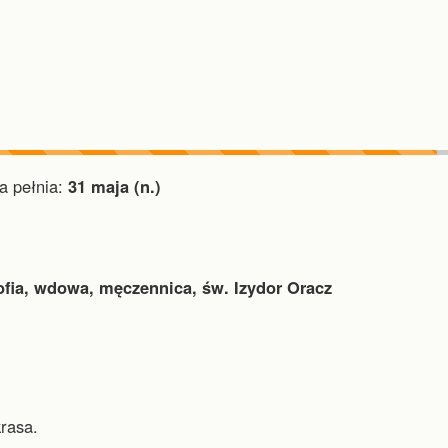
 pełnia:
31 maja (n.)
ofia, wdowa, męczennica, św. Izydor Oracz
krasa.