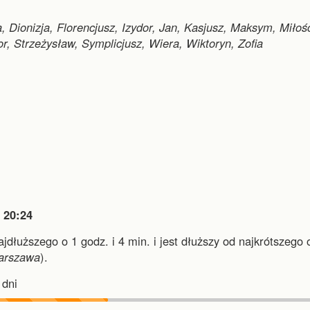
, Dionizja, Florencjusz, Izydor, Jan, Kasjusz, Maksym, Miłoś
or, Strzeżysław, Symplicjusz, Wiera, Wiktoryn, Zofia

20:24
ajdłuższego o 1 godz. i 4 min.
i
jest dłuższy od najkrótszego 
arszawa
).
dni