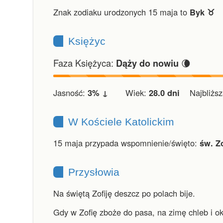
Znak zodiaku urodzonych 15 maja to
Byk ♉︎
Księżyc
Faza Księżyca:
🌘
Dąży do nowiu
Jasność:
3% ↓
Wiek:
28.0 dni
Najbliższa
W Kościele Katolickim
15 maja przypada wspomnienie/święto:
św. Z
Przysłowia
Na świętą Zofiję deszcz po polach bije.
Gdy w Zofię zboże do pasa, na zimę chleb i o