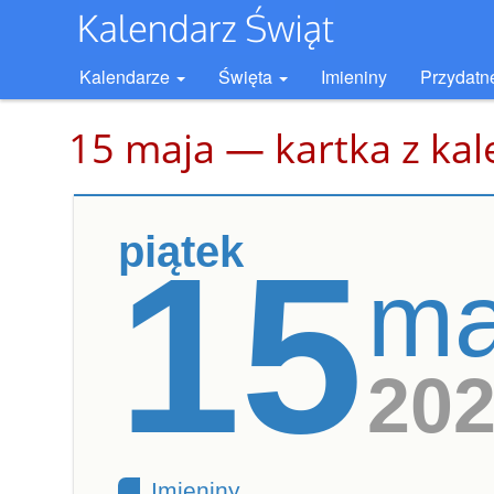
Kalendarze
Święta
Imieniny
Przydatn
15 maja — kartka z ka
piątek
15
ma
20
Imieniny