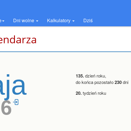
e
Dni wolne
Kalkulatory
Dziś
lendarza
ja
135.
dzień roku,
do końca pozostało
230
dni
20.
tydzień roku
26