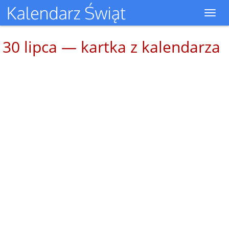
Toggl
navig
30 lipca — kartka z kalendarza