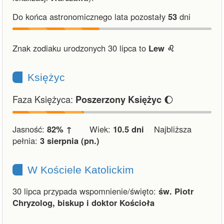
Do końca astronomicznego lata pozostały
53
dni
Znak zodiaku urodzonych 30 lipca to
Lew ♌︎
Księżyc
Faza Księżyca:
🌔
Poszerzony Księżyc
Jasność:
82% ↑
Wiek:
10.5 dni
Najbliższa
pełnia:
3 sierpnia (pn.)
W Kościele Katolickim
30 lipca przypada wspomnienie/święto:
św. Piotr
Chryzolog, biskup i doktor Kościoła