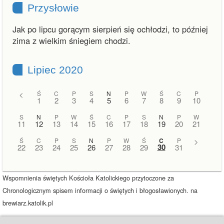
Przysłowie
Jak po lipcu gorącym sierpień się ochłodzi, to później
zima z wielkim śniegiem chodzi.
Lipiec 2020
<
Ś
C
P
S
N
P
W
Ś
C
P
1
2
3
4
5
6
7
8
9
10
S
N
P
W
Ś
C
P
S
N
P
W
11
12
13
14
15
16
17
18
19
20
21
Ś
C
P
S
N
P
W
Ś
C
P
>
30
22
23
24
25
26
27
28
29
31
Wspomnienia świętych Kościoła Katolickiego przytoczone za
Chronologicznym spisem informacji o świętych i błogosławionych. na
brewiarz.katolik.pl