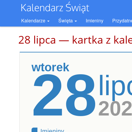
Kalendarze
Święta
Imieniny
Przydatn
28 lipca — kartka z ka
wtorek
28
li
20
Imieniny