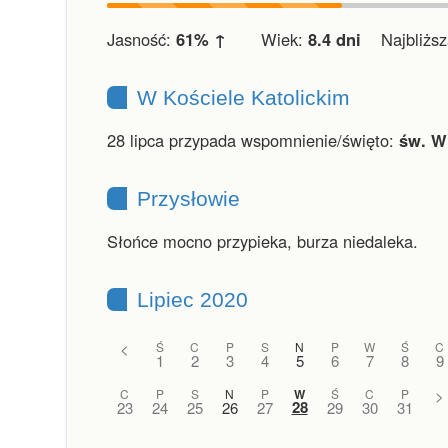
Jasność:
61% ↑
Wiek:
8.4 dni
Najbliższa
W Kościele Katolickim
28 lipca przypada wspomnienie/święto:
św. Wi
Przysłowie
Słońce mocno przypieka, burza niedaleka.
Lipiec 2020
<
Ś
C
P
S
N
P
W
Ś
C
1
2
3
4
5
6
7
8
9
C
P
S
N
P
W
Ś
C
P
>
28
23
24
25
26
27
29
30
31