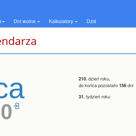
e
Dni wolne
Kalkulatory
Dziś
lendarza
pca
210.
dzień roku,
do końca pozostało
156
dni
31.
tydzień roku
20