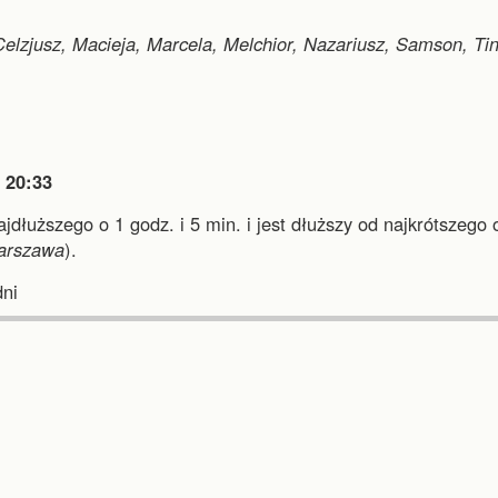
Celzjusz, Macieja, Marcela, Melchior, Nazariusz, Samson, Tin

20:33
ajdłuższego o 1 godz. i 5 min.
i
jest dłuższy od najkrótszego 
arszawa
).
ni