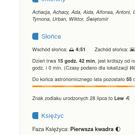
Achacja, Achacy, Ada, Aida, Alfonsa, Antoni, 
Tymona, Urban, Wiktor, Świętomir
Słońce
Wschód słońca: 🌅
4:51
Zachód słońca: 
Dzień trwa
15 godz. 42 min
,
jest krótszy od n
godz. i 0 min.
(Czasy podano dla lokalizacji
W
Do końca astronomicznego lata pozostało
55
d
Znak zodiaku urodzonych 28 lipca to
Lew ♌︎
Księżyc
Faza Księżyca:
🌓
Pierwsza kwadra