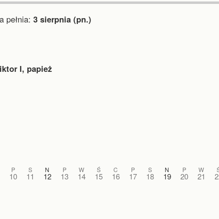
 pełnia:
3 sierpnia (pn.)
ktor I, papież
P
S
N
P
W
Ś
C
P
S
N
P
W
10
11
12
13
14
15
16
17
18
19
20
21
2