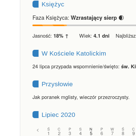
Księżyc
Faza Księżyca:
🌒
Wzrastający sierp
Jasność:
18% ↑
Wiek:
4.1 dni
Najbliższa
W Kościele Katolickim
24 lipca przypada wspomnienie/święto:
św. K
Przysłowie
Jak poranek mglisty, wieczór przezroczysty.
Lipiec 2020
<
Ś
C
P
S
N
P
W
Ś
C
1
2
3
4
5
6
7
8
9