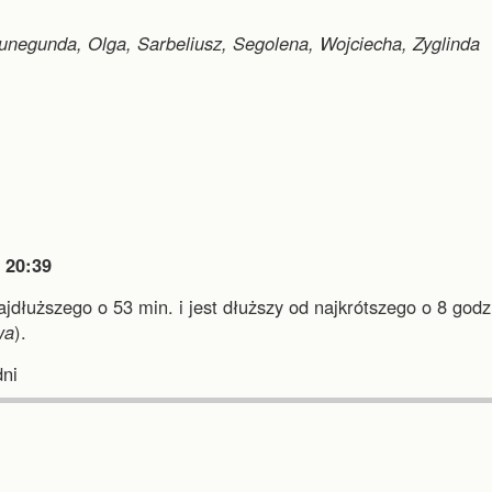
Kunegunda, Olga, Sarbeliusz, Segolena, Wojciecha, Zyglinda

20:39
najdłuższego o 53 min.
i
jest dłuższy od najkrótszego o 8 godz.
wa
).
ni