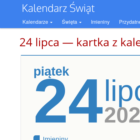
Kalendarze
Święta
Imieniny
Przydatn
24 lipca — kartka z ka
piątek
24
li
20
Imieniny