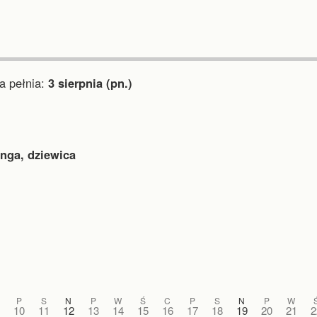
 pełnia:
3 sierpnia (pn.)
inga, dziewica
P
S
N
P
W
Ś
C
P
S
N
P
W
10
11
12
13
14
15
16
17
18
19
20
21
2