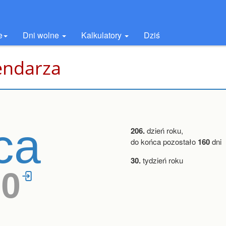
e
Dni wolne
Kalkulatory
Dziś
lendarza
pca
206.
dzień roku,
do końca pozostało
160
dni
30.
tydzień roku
20