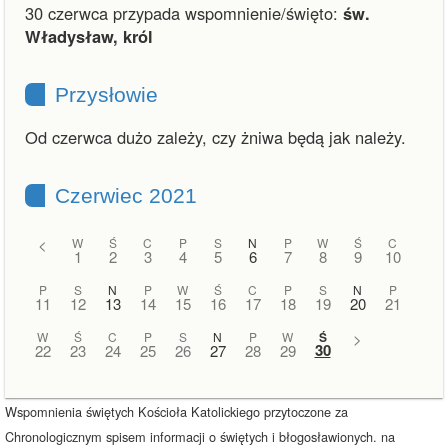
30 czerwca przypada wspomnienie/święto:
św.
Władysław, król
Przysłowie
Od czerwca dużo zależy, czy żniwa będą jak należy.
Czerwiec 2021
<
W
Ś
C
P
S
N
P
W
Ś
C
1
2
3
4
5
6
7
8
9
10
P
S
N
P
W
Ś
C
P
S
N
P
11
12
13
14
15
16
17
18
19
20
21
W
Ś
C
P
S
N
P
W
Ś
>
30
22
23
24
25
26
27
28
29
Wspomnienia świętych Kościoła Katolickiego przytoczone za
Chronologicznym spisem informacji o świętych i błogosławionych. na