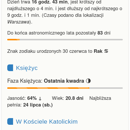
Dzień trwa
16 godz. 43 min
,
jest krótszy od
najdłuższego o 4 min.
i
jest dłuższy od najkrótszego o
9 godz. i 1 min.
(Czasy podano dla lokalizacji
Warszawa
).
Do końca astronomicznego lata pozostały
83
dni
Znak zodiaku urodzonych 30 czerwca to
Rak ♋︎
Księżyc
Faza Księżyca:
🌗
Ostatnia kwadra
Jasność:
64% ↓
Wiek:
20.8 dni
Najbliższa
pełnia:
24 lipca (sb.)
W Kościele Katolickim