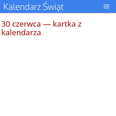
Toggl
navig
30 czerwca — kartka z
kalendarza