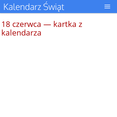
Toggl
navig
18 czerwca — kartka z
kalendarza