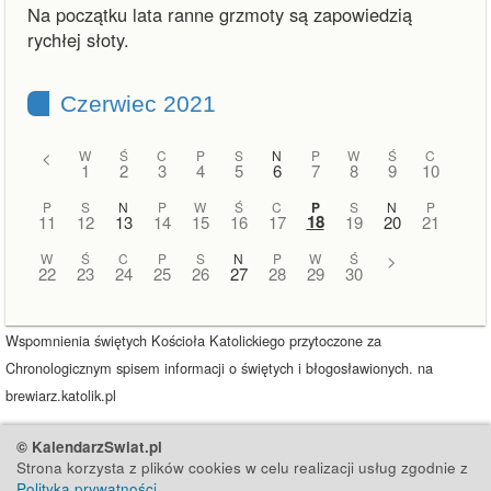
Na początku lata ranne grzmoty są zapowiedzią
rychłej słoty.
Czerwiec 2021
<
W
Ś
C
P
S
N
P
W
Ś
C
1
2
3
4
5
6
7
8
9
10
P
S
N
P
W
Ś
C
P
S
N
P
18
11
12
13
14
15
16
17
19
20
21
W
Ś
C
P
S
N
P
W
Ś
>
22
23
24
25
26
27
28
29
30
Wspomnienia świętych Kościoła Katolickiego przytoczone za
Chronologicznym spisem informacji o świętych i błogosławionych. na
brewiarz.katolik.pl
© KalendarzSwiat.pl
Strona korzysta z plików cookies w celu realizacji usług zgodnie z
Polityką prywatności
.