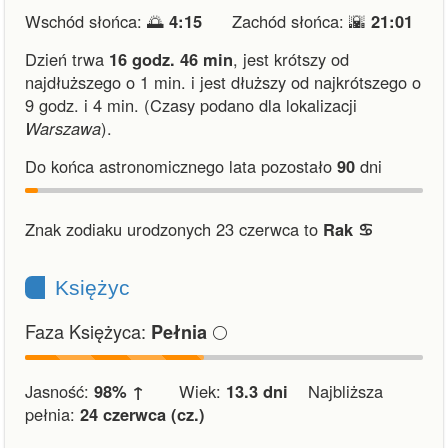
Wschód słońca: 🌅
4:15
Zachód słońca: 🌇
21:01
Dzień trwa
16 godz. 46 min
,
jest krótszy od
najdłuższego o 1 min.
i
jest dłuższy od najkrótszego o
9 godz. i 4 min.
(Czasy podano dla lokalizacji
Warszawa
).
Do końca astronomicznego lata pozostało
90
dni
Znak zodiaku urodzonych 23 czerwca to
Rak ♋︎
Księżyc
Faza Księżyca:
🌕
Pełnia
Jasność:
98% ↑
Wiek:
13.3 dni
Najbliższa
pełnia:
24 czerwca (cz.)