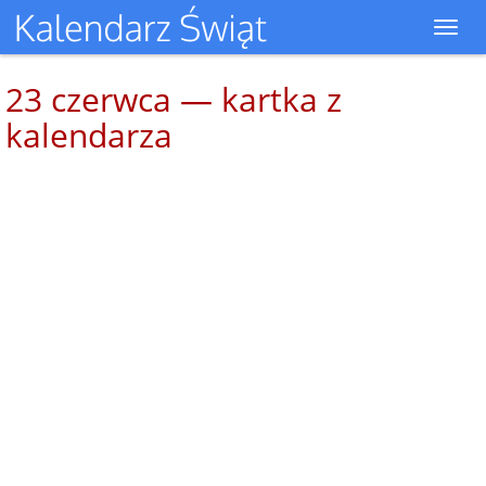
Toggl
navig
23 czerwca — kartka z
kalendarza