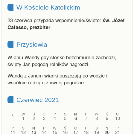
W Kościele Katolickim
23 czerwca przypada wspomnienie/święto:
św. Józef
Cafasso, prezbiter
Przysłowia
W dniu Wandy gdy słonko bezchmurnie zachodzi,
święty Jan pogodą rolników nagrodzi.
Wanda z Janem wianki puszczają po wodzie i
wspólnie radzą o żniwnej pogodzie.
Czerwiec 2021
<
W
Ś
C
P
S
N
P
W
Ś
C
1
2
3
4
5
6
7
8
9
10
P
S
N
P
W
Ś
C
P
S
N
P
11
12
13
14
15
16
17
18
19
20
21