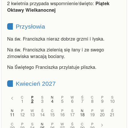
2 kwietnia przypada wspomnienie/święto:
Piątek
Oktawy Wielkanocnej
Przysłowia
Na św. Franciszka nieraz dobrze grzmi i łyska.
Na św. Franciszka zielenią się łany i ze swego
zimowiska wracają bociany.
Na Świętego Franciszka przylatuje pliszka.
Kwiecień 2027
<
C
P
S
N
P
W
Ś
C
P
S
2
1
3
4
5
6
7
8
9
10
N
P
W
Ś
C
P
S
N
P
W
Ś
11
12
13
14
15
16
17
18
19
20
21
C
P
S
N
P
W
Ś
C
P
>
22
23
24
25
26
27
28
29
30