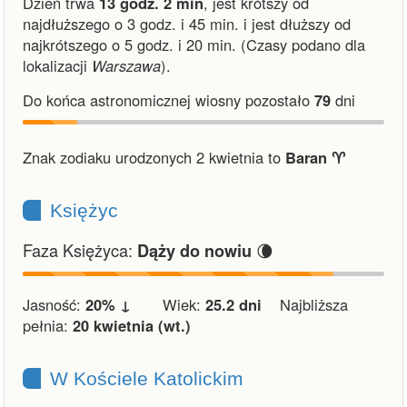
Dzień trwa
13 godz. 2 min
,
jest krótszy od
najdłuższego o 3 godz. i 45 min.
i
jest dłuższy od
najkrótszego o 5 godz. i 20 min.
(Czasy podano dla
lokalizacji
Warszawa
).
Do końca astronomicznej wiosny pozostało
79
dni
Znak zodiaku urodzonych 2 kwietnia to
Baran ♈︎
Księżyc
Faza Księżyca:
🌘
Dąży do nowiu
Jasność:
20% ↓
Wiek:
25.2 dni
Najbliższa
pełnia:
20 kwietnia (wt.)
W Kościele Katolickim