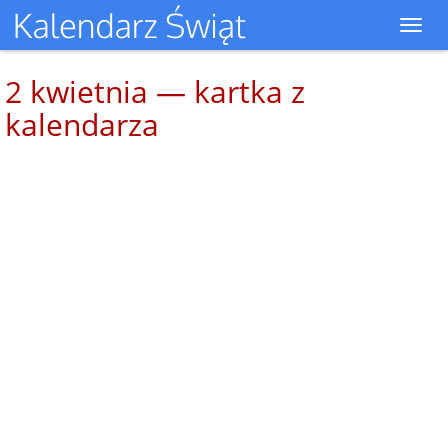
Toggl
navig
2 kwietnia — kartka z
kalendarza