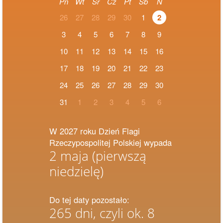
Pn
Wt
Śr
Cz
Pt
Sb
N
26
27
28
29
30
1
2
3
4
5
6
7
8
9
10
11
12
13
14
15
16
17
18
19
20
21
22
23
24
25
26
27
28
29
30
31
1
2
3
4
5
6
W 2027 roku Dzień Flagi
Rzeczypospolitej Polskiej wypada
2 maja
(pierwszą
niedzielę)
Do tej daty pozostało:
265 dni, czyli ok. 8