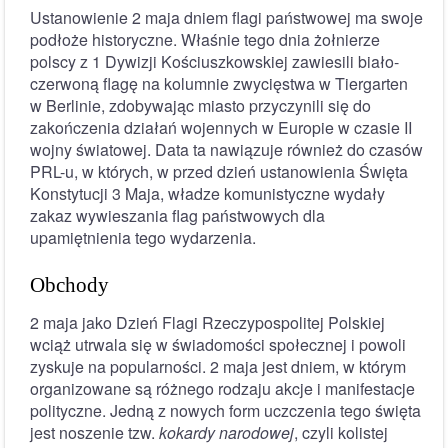
Ustanowienie 2 maja dniem flagi państwowej ma swoje
podłoże historyczne. Właśnie tego dnia żołnierze
polscy z 1 Dywizji Kościuszkowskiej zawiesili biało-
czerwoną flagę na kolumnie zwycięstwa w Tiergarten
w Berlinie, zdobywając miasto przyczynili się do
zakończenia działań wojennych w Europie w czasie II
wojny światowej. Data ta nawiązuje również do czasów
PRL-u, w których, w przed dzień ustanowienia Święta
Konstytucji 3 Maja, władze komunistyczne wydały
zakaz wywieszania flag państwowych dla
upamiętnienia tego wydarzenia.
Obchody
2 maja jako Dzień Flagi Rzeczypospolitej Polskiej
wciąż utrwala się w świadomości społecznej i powoli
zyskuje na popularności. 2 maja jest dniem, w którym
organizowane są różnego rodzaju akcje i manifestacje
polityczne. Jedną z nowych form uczczenia tego święta
jest noszenie tzw.
kokardy narodowej
, czyli kolistej