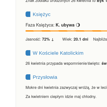
Znak zodiaku urodzonych 26 kwietnia to
Byk ♉
Księżyc
Faza Księżyca:
🌖
K. ubywa
Jasność:
72% ↓
Wiek:
20.1 dni
Najbliższ
W Kościele Katolickim
26 kwietnia przypada wspomnienie/święto:
św
Przysłowia
Mokre dni kwietnia zazwyczaj wróżą, że w lec
Za kwietniem ciepłym idzie maj chłodny.