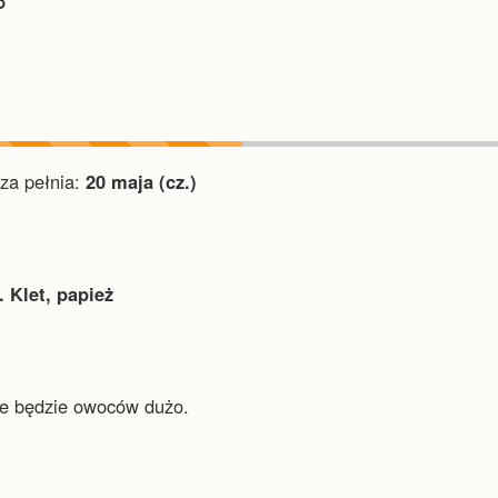
︎
a pełnia:
20 maja (cz.)
. Klet, papież
ie będzie owoców dużo.