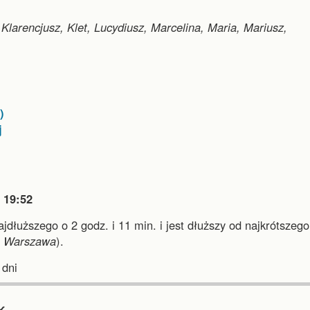
Klarencjusz, Klet, Lucydiusz, Marcelina, Maria, Mariusz,
)
j

19:52
najdłuższego o 2 godz. i 11 min.
i
jest dłuższy od najkrótszego
i
Warszawa
).
dni