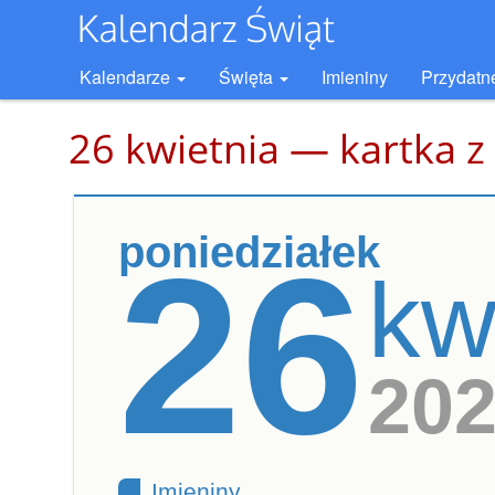
Kalendarze
Święta
Imieniny
Przydatn
26 kwietnia — kartka z
poniedziałek
26
kw
20
Imieniny