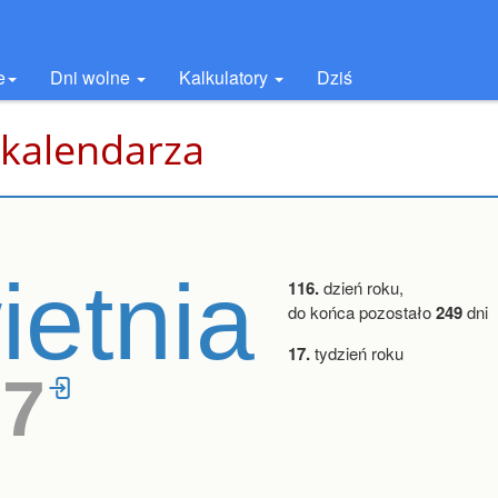
e
Dni wolne
Kalkulatory
Dziś
 kalendarza
ietnia
116.
dzień roku,
do końca pozostało
249
dni
17.
tydzień roku
27