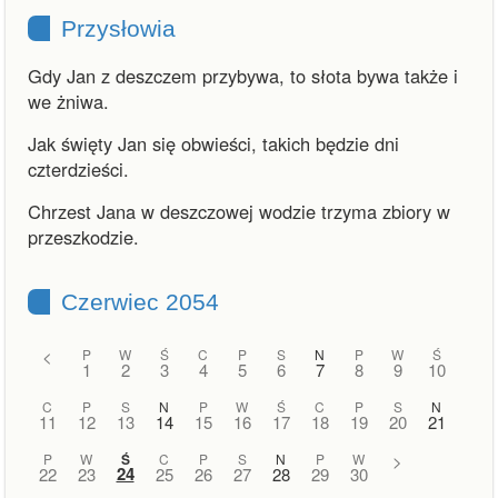
Przysłowia
Gdy Jan z deszczem przybywa, to słota bywa także i
we żniwa.
Jak święty Jan się obwieści, takich będzie dni
czterdzieści.
Chrzest Jana w deszczowej wodzie trzyma zbiory w
przeszkodzie.
Czerwiec 2054
<
P
W
Ś
C
P
S
N
P
W
Ś
1
2
3
4
5
6
7
8
9
10
C
P
S
N
P
W
Ś
C
P
S
N
11
12
13
14
15
16
17
18
19
20
21
P
W
Ś
C
P
S
N
P
W
>
24
22
23
25
26
27
28
29
30