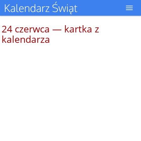
Toggl
navig
24 czerwca — kartka z
kalendarza