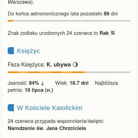
Warszawa
).
Do końca astronomicznego lata pozostało
89
dni
Znak zodiaku urodzonych 24 czerwca to
Rak ♋︎
Księżyc
Faza Księżyca:
🌖
K. ubywa
Jasność:
84% ↓
Wiek:
18.7 dni
Najbliższa
pełnia:
19 lipca (n.)
W Kościele Katolickim
24 czerwca przypada wspomnienie/święto:
Narodzenie św. Jana Chrzciciela