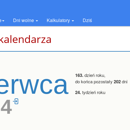
e
Dni wolne
Kalkulatory
Dziś
 kalendarza
erwca
163.
dzień roku,
do końca pozostały
202
dni
24.
tydzień roku
54