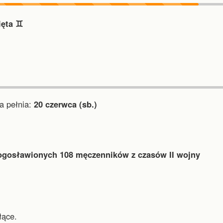
ięta ♊︎
 pełnia:
20 czerwca (sb.)
ogosławionych 108 męczenników z czasów II wojny
łące.