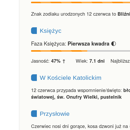
Znak zodiaku urodzonych 12 czerwca to
Bliźn
Księżyc
Faza Księżyca:
🌓
Pierwsza kwadra
Jasność:
47% ↑
Wiek:
7.1 dni
Najbliższa
W Kościele Katolickim
12 czerwca przypada wspomnienie/święto:
bł
światowej, św. Onufry Wielki, pustelnik
Przysłowie
Czerwiec nosi dni gorące, kosa dzwoni już na 