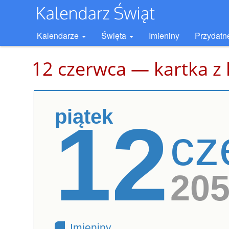
Kalendarze
Święta
Imieniny
Przydatn
12 czerwca — kartka z
piątek
12
cz
20
Imieniny