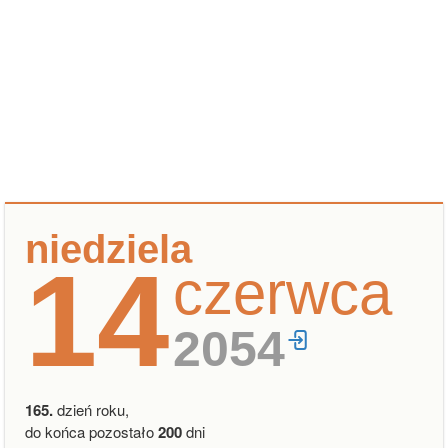
niedziela
14
czerwca
2054
165.
dzień roku,
do końca pozostało
200
dni