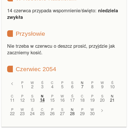
14 czerwca przypada wspomnienie/święto:
niedziela
zwykła
Przysłowie
Nie trzeba w czerwcu o deszcz prosić, przyjdzie jak
zaczniemy kosić.
Czerwiec 2054
<
P
W
Ś
C
P
S
N
P
W
Ś
1
2
3
4
5
6
7
8
9
10
C
P
S
N
P
W
Ś
C
P
S
N
14
11
12
13
15
16
17
18
19
20
21
P
W
Ś
C
P
S
N
P
W
>
22
23
24
25
26
27
28
29
30