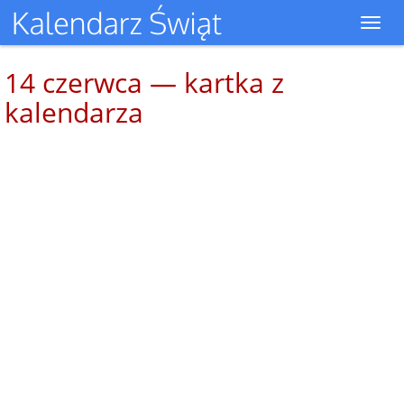
Toggl
navig
14 czerwca — kartka z
kalendarza