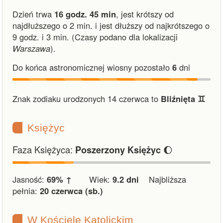
Dzień trwa
16 godz. 45 min
,
jest krótszy od
najdłuższego o 2 min.
i
jest dłuższy od najkrótszego o
9 godz. i 3 min.
(Czasy podano dla lokalizacji
Warszawa
).
Do końca astronomicznej wiosny pozostało
6
dni
Znak zodiaku urodzonych 14 czerwca to
Bliźnięta ♊︎
Księżyc
Faza Księżyca:
🌔
Poszerzony Księżyc
Jasność:
69% ↑
Wiek:
9.2 dni
Najbliższa
pełnia:
20 czerwca (sb.)
W Kościele Katolickim