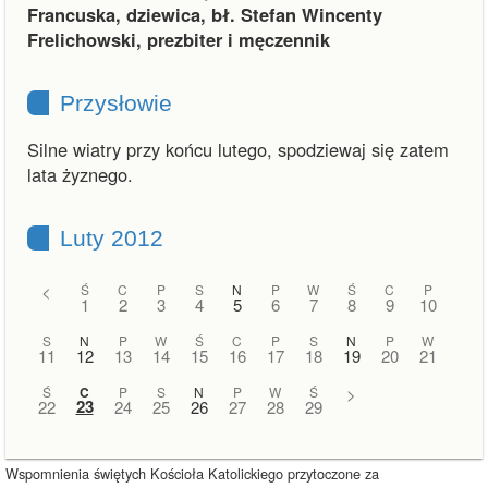
Francuska, dziewica, bł. Stefan Wincenty
Frelichowski, prezbiter i męczennik
Przysłowie
Silne wiatry przy końcu lutego, spodziewaj się zatem
lata żyznego.
Luty 2012
<
Ś
C
P
S
N
P
W
Ś
C
P
1
2
3
4
5
6
7
8
9
10
S
N
P
W
Ś
C
P
S
N
P
W
11
12
13
14
15
16
17
18
19
20
21
Ś
C
P
S
N
P
W
Ś
>
23
22
24
25
26
27
28
29
Wspomnienia świętych Kościoła Katolickiego przytoczone za