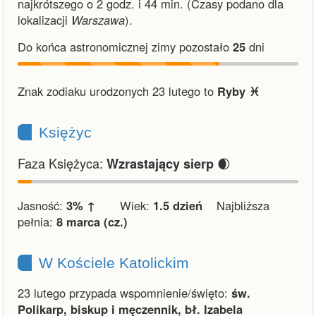
najkrótszego o 2 godz. i 44 min.
(Czasy podano dla
lokalizacji
Warszawa
).
Do końca astronomicznej zimy pozostało
25
dni
Znak zodiaku urodzonych 23 lutego to
Ryby ♓︎
Księżyc
Faza Księżyca:
🌒
Wzrastający sierp
Jasność:
3% ↑
Wiek:
1.5 dzień
Najbliższa
pełnia:
8 marca (cz.)
W Kościele Katolickim
23 lutego przypada wspomnienie/święto:
św.
Polikarp, biskup i męczennik, bł. Izabela