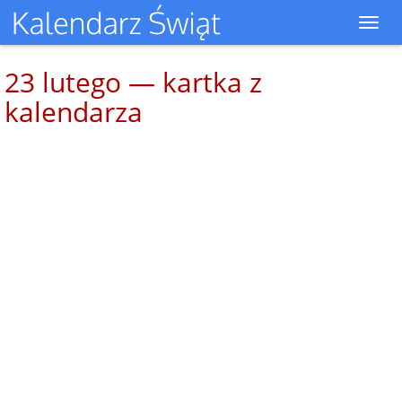
Toggl
navig
23 lutego — kartka z
kalendarza