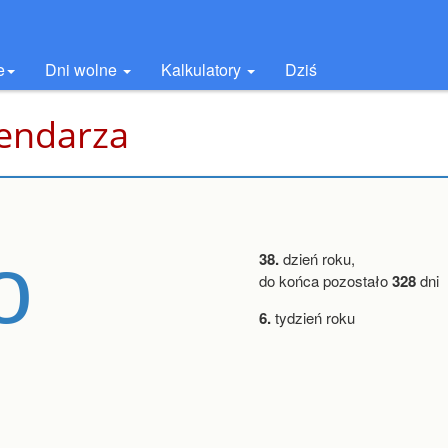
e
Dni wolne
Kalkulatory
Dziś
lendarza
o
38.
dzień roku,
do końca pozostało
328
dni
6.
tydzień roku