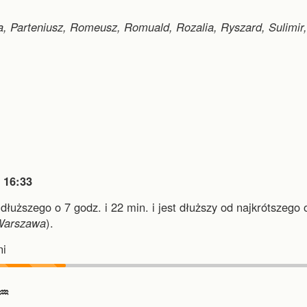
ia, Parteniusz, Romeusz, Romuald, Rozalia, Ryszard, Sulimir,

16:33
jdłuższego o 7 godz. i 22 min.
i
jest dłuższy od najkrótszego 
Warszawa
).
i
♒︎