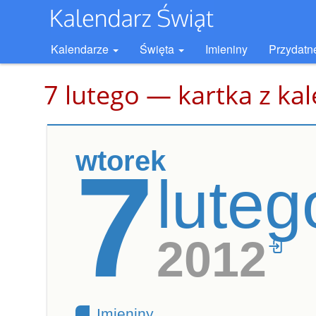
Kalendarze
Święta
Imieniny
Przydatn
7 lutego — kartka z ka
wtorek
7
luteg
2012
Imieniny