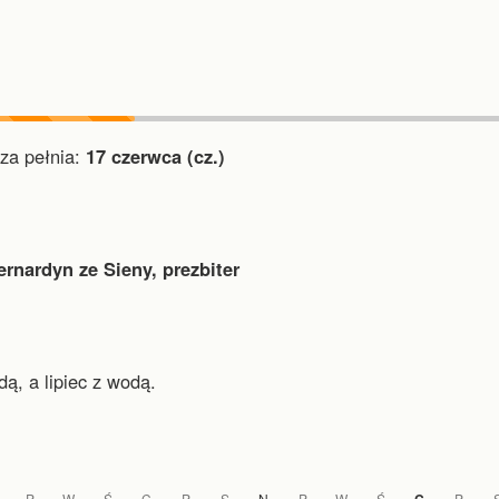
a pełnia:
17 czerwca (cz.)
ernardyn ze Sieny, prezbiter
ą, a lipiec z wodą.
P
W
Ś
C
P
S
N
P
W
Ś
P