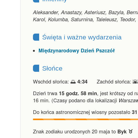
Aleksander, Anastazy, Asteriusz, Bazyla, Bern
Karol, Kolumba, Saturnina, Taleleusz, Teodor,
Święta i ważne wydarzenia
Międzynarodowy Dzień Pszczół
Słońce
Wschód słońca: 🌅
4:34
Zachód słońca: 
Dzień trwa
15 godz. 58 min
,
jest krótszy od 
16 min.
(Czasy podano dla lokalizacji
Warsza
Do końca astronomicznej wiosny pozostało
31
Znak zodiaku urodzonych 20 maja to
Byk ♉︎