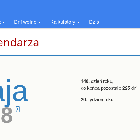
e
Dni wolne
Kalkulatory
Dziś
lendarza
ja
140.
dzień roku,
do końca pozostało
225
dni
20.
tydzień roku
38