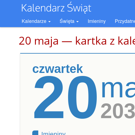
Kalendarze
Święta
Imieniny
Przydatn
20 maja — kartka z ka
czwartek
20
ma
20
Imieniny