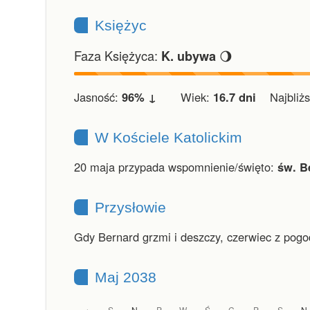
Księżyc
Faza Księżyca:
🌖
K. ubywa
Jasność:
96% ↓
Wiek:
16.7 dni
Najbliższ
W Kościele Katolickim
20 maja przypada wspomnienie/święto:
św. B
Przysłowie
Gdy Bernard grzmi i deszczy, czerwiec z pogod
Maj 2038
S
N
P
W
Ś
C
P
S
N