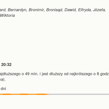
ard, Bernardyn, Bronimir, Bronisąd, Dawid, Elfryda, Józefa,
 Wiktoria

20:32
najdłuższego o 49 min.
i
jest dłuższy od najkrótszego o 8 godz.
wa
).
dni