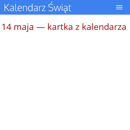
Toggl
navig
14 maja — kartka z kalendarza