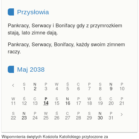
Przysłowia
Pankracy, Serwacy i Bonifacy gdy z przymrozkiem
stają, lato zimne dają.
Pankracy, Serwacy, Bonifacy, każdy swoim zimnem
raczy.
Maj 2038
<
S
N
P
W
Ś
C
P
S
N
P
1
2
3
4
5
6
7
8
9
10
W
Ś
C
P
S
N
P
W
Ś
C
P
14
11
12
13
15
16
17
18
19
20
21
S
N
P
W
Ś
C
P
S
N
P
>
22
23
24
25
26
27
28
29
30
31
Wspomnienia świętych Kościoła Katolickiego przytoczone za