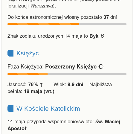
lokalizacji
Warszawa
).
Do końca astronomicznej wiosny pozostało
37
dni
Znak zodiaku urodzonych 14 maja to
Byk ♉︎
Księżyc
Faza Księżyca:
🌔
Poszerzony Księżyc
Jasność:
76% ↑
Wiek:
9.9 dni
Najbliższa
pełnia:
18 maja (wt.)
W Kościele Katolickim
14 maja przypada wspomnienie/święto:
św. Maciej
Apostoł