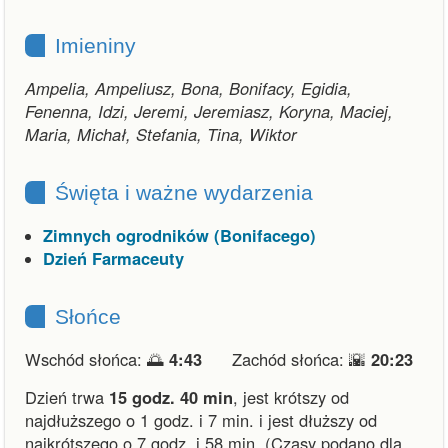
Imieniny
Ampelia, Ampeliusz, Bona, Bonifacy, Egidia,
Fenenna, Idzi, Jeremi, Jeremiasz, Koryna, Maciej,
Maria, Michał, Stefania, Tina, Wiktor
Święta i ważne wydarzenia
Zimnych ogrodników (Bonifacego)
Dzień Farmaceuty
Słońce
Wschód słońca: 🌅
4:43
Zachód słońca: 🌇
20:23
Dzień trwa
15 godz. 40 min
,
jest krótszy od
najdłuższego o 1 godz. i 7 min.
i
jest dłuższy od
najkrótszego o 7 godz. i 58 min.
(Czasy podano dla