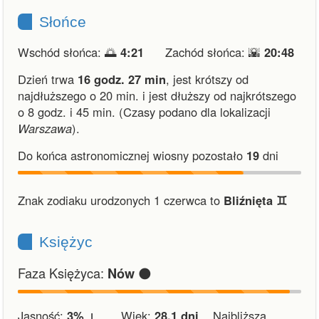
Słońce
Wschód słońca: 🌅
4:21
Zachód słońca: 🌇
20:48
Dzień trwa
16 godz. 27 min
,
jest krótszy od
najdłuższego o 20 min.
i
jest dłuższy od najkrótszego
o 8 godz. i 45 min.
(Czasy podano dla lokalizacji
Warszawa
).
Do końca astronomicznej wiosny pozostało
19
dni
Znak zodiaku urodzonych 1 czerwca to
Bliźnięta ♊︎
Księżyc
Faza Księżyca:
🌑
Nów
Jasność:
3% ↓
Wiek:
28.1 dni
Najbliższa