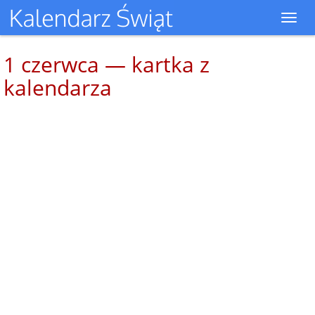
Toggl
navig
1 czerwca — kartka z
kalendarza