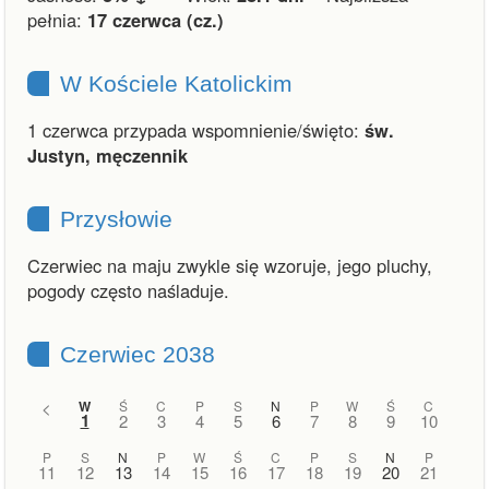
pełnia:
17 czerwca (cz.)
W Kościele Katolickim
1 czerwca przypada wspomnienie/święto:
św.
Justyn, męczennik
Przysłowie
Czerwiec na maju zwykle się wzoruje, jego pluchy,
pogody często naśladuje.
Czerwiec 2038
<
W
Ś
C
P
S
N
P
W
Ś
C
1
2
3
4
5
6
7
8
9
10
P
S
N
P
W
Ś
C
P
S
N
P
11
12
13
14
15
16
17
18
19
20
21