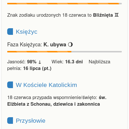
Znak zodiaku urodzonych 18 czerwca to
Bliźnięta ♊︎
Księżyc
Faza Księżyca:
🌖
K. ubywa
Jasność:
98% ↓
Wiek:
16.3 dni
Najbliższa
pełnia:
16 lipca (pt.)
W Kościele Katolickim
18 czerwca przypada wspomnienie/święto:
św.
Elżbieta z Schonau, dziewica i zakonnica
Przysłowie