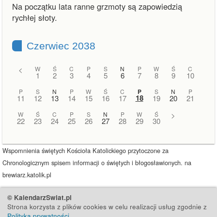
Na początku lata ranne grzmoty są zapowiedzią
rychłej słoty.
Czerwiec 2038
<
W
Ś
C
P
S
N
P
W
Ś
C
1
2
3
4
5
6
7
8
9
10
P
S
N
P
W
Ś
C
P
S
N
P
18
11
12
13
14
15
16
17
19
20
21
W
Ś
C
P
S
N
P
W
Ś
>
22
23
24
25
26
27
28
29
30
Wspomnienia świętych Kościoła Katolickiego przytoczone za
Chronologicznym spisem informacji o świętych i błogosławionych. na
brewiarz.katolik.pl
© KalendarzSwiat.pl
Strona korzysta z plików cookies w celu realizacji usług zgodnie z
Polityką prywatności
.