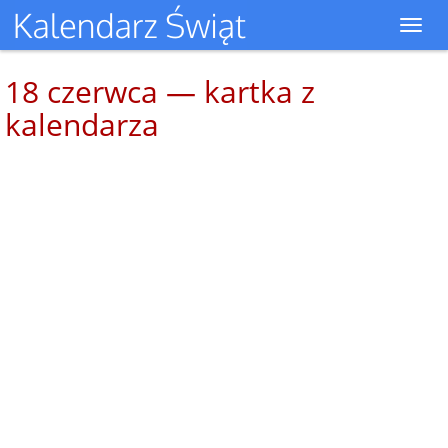
Toggl
navig
18 czerwca — kartka z
kalendarza