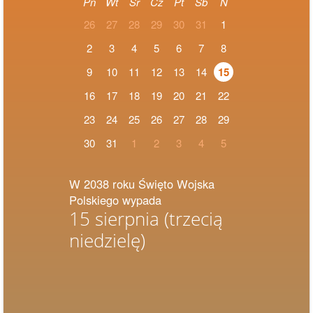
Pn
Wt
Śr
Cz
Pt
Sb
N
26
27
28
29
30
31
1
2
3
4
5
6
7
8
9
10
11
12
13
14
15
16
17
18
19
20
21
22
23
24
25
26
27
28
29
30
31
1
2
3
4
5
W 2038 roku Święto Wojska
Polskiego wypada
15 sierpnia
(trzecią
niedzielę)