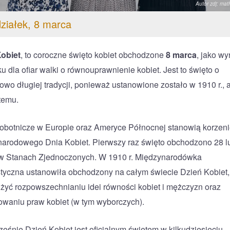
Autor zdj: mat
ziałek, 8 marca
obiet
, to coroczne święto kobiet obchodzone
8 marca
, jako wy
u dla ofiar walki o równouprawnienie kobiet. Jest to święto o
owo długiej tradycji, ponieważ ustanowione zostało w 1910 r., 
temu.
obotnicze w Europie oraz Ameryce Północnej stanowią korzen
arodowego Dnia Kobiet. Pierwszy raz święto obchodzono 28 l
 w Stanach Zjednoczonych. W 1910 r. Międzynarodówka
styczna ustanowiła obchodzony na całym świecie Dzień Kobiet, 
użyć rozpowszechnianiu idei równości kobiet i mężczyzn oraz
waniu praw kobiet (w tym wyborczych).
eśnie Dzień Kobiet jest oficjalnym świętem w kilkudziesięciu