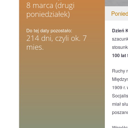
8 marca
(drugi
poniedziałek)
Ponied
Do tej daty pozostało:
Dzień K
214 dni, czyli ok. 7
szacunk
mies.
stosunk
100 lat
Ruchy r
Międzyn
1909 r.
Socjali
miał sł
poszano
Współcz