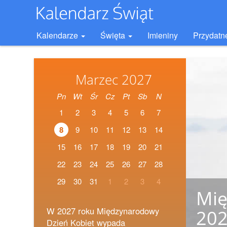
Kalendarze
Święta
Imieniny
Przydatn
Marzec 2027
Pn
Wt
Śr
Cz
Pt
Sb
N
1
2
3
4
5
6
7
8
9
10
11
12
13
14
15
16
17
18
19
20
21
22
23
24
25
26
27
28
29
30
31
1
2
3
4
Mię
W 2027 roku Międzynarodowy
20
Dzień Kobiet wypada