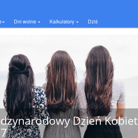
e
Dni wolne
Kalkulatory
Dziś
dzynarodowy Dzień Kobiet
27