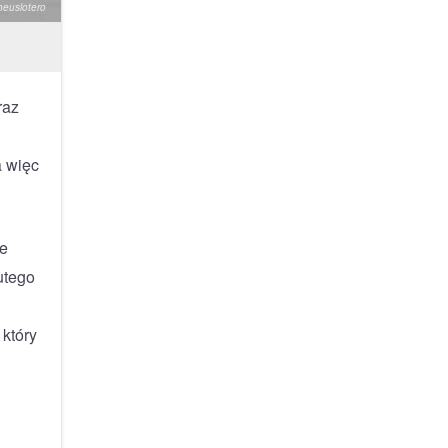
heuslotero
raz
a więc
ie
utego
który