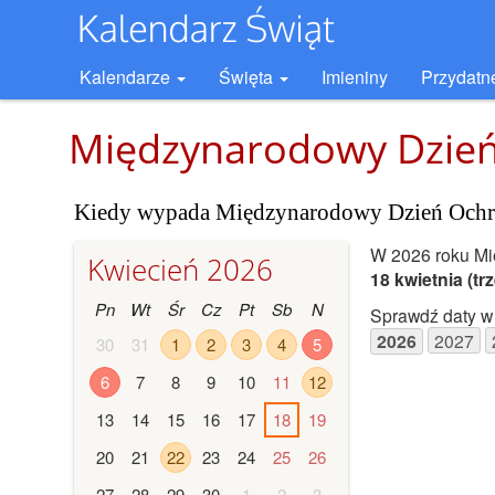
Kalendarze
Święta
Imieniny
Przydatn
Międzynarodowy Dzień
Kiedy wypada Międzynarodowy Dzień Ochr
W 2026 roku M
Kwiecień 2026
18 kwietnia
(tr
Pn
Wt
Śr
Cz
Pt
Sb
N
Sprawdź daty w 
2026
2027
30
31
1
2
3
4
5
6
7
8
9
10
11
12
13
14
15
16
17
18
19
20
21
22
23
24
25
26
27
28
29
30
1
2
3