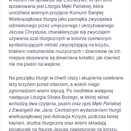
sprawowana jest Liturgia Męki Pańskiej, która
umożliwia wiernym przyjęcie Komunii Świętej.
Wielkopiątkowa liturgia jako pamiątka zwycięstwa
odniesionego przez umęczonego i ukrzyżowanego
Jezusa Chrystusa, charakteryzuje się zwyczajem
używania szat liturgicznych w kolorze czerwonym
symbolizujących miłość zwyciężającą na krzyżu,
brakiem instrumentów muzycznych i dzwonków (w ich
miejsce stosowane są drewniane kołatki), jak również
nie ma pieśni na wejście.
Na początku liturgii w chwili ciszy i skupienia celebrans
leży krzyżem przed ołtarzem, a wokół niego
zgromadzeni wierni klęczą. Po modlitwie wstępnej
następuje Liturgia Słowa Bożego, w której skład
wchodzą dwa czytania, psalm oraz
opis Męki Pańskiej
z Ewangelii św. Jana
. Centralnym wydarzeniem liturgii
wielkopiątkowej jest
Adoracja Krzyża
, podczas której
kapłani, służba liturgiczna oraz wierni składają
pocałunek na figurze Jezusa zawieszonej na krzyżu.