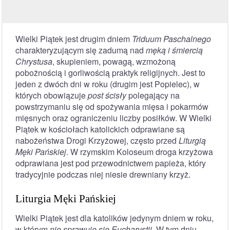
Wielki Piątek jest drugim dniem
Triduum Paschalnego
charakteryzującym się zadumą nad
męką i śmiercią
Chrystusa
, skupieniem, powagą, wzmożoną
pobożnością i gorliwością praktyk religijnych. Jest to
jeden z dwóch dni w roku (drugim jest Popielec), w
których obowiązuje
post ścisły
polegający na
powstrzymaniu się od spożywania mięsa i pokarmów
mięsnych oraz ograniczeniu liczby posiłków. W Wielki
Piątek w kościołach katolickich odprawiane są
nabożeństwa Drogi Krzyżowej, często przed
Liturgią
Męki Pańskiej
. W rzymskim Koloseum droga krzyżowa
odprawiana jest pod przewodnictwem papieża, który
tradycyjnie podczas niej niesie drewniany krzyż.
Liturgia Męki Pańskiej
Wielki Piątek jest dla katolików jedynym dniem w roku,
w którym
nie sprawuje się Eucharystii
. W tym dniu