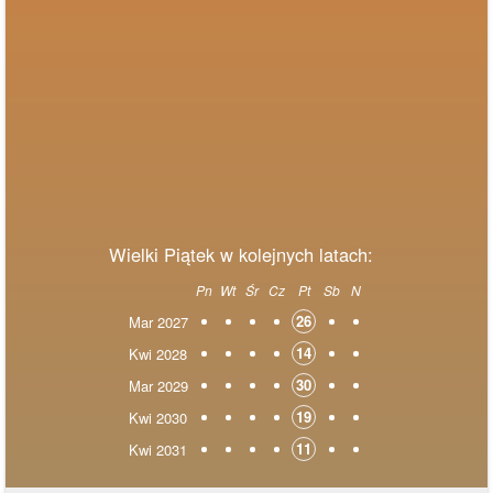
Wielki Piątek w kolejnych latach:
Pn
Wt
Śr
Cz
Pt
Sb
N
26
Mar 2027
14
Kwi 2028
30
Mar 2029
19
Kwi 2030
11
Kwi 2031