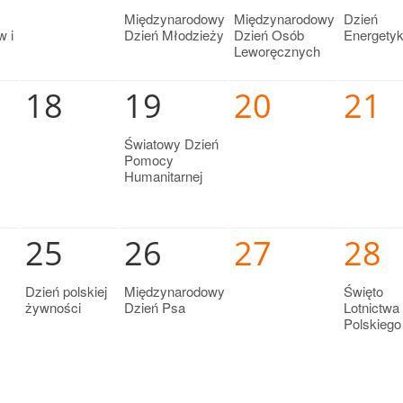
Międzynarodowy
Międzynarodowy
Dzień
w i
Dzień Młodzieży
Dzień Osób
Energety
Leworęcznych
18
19
20
21
Światowy Dzień
Pomocy
Humanitarnej
25
26
27
28
Dzień polskiej
Międzynarodowy
Święto
żywności
Dzień Psa
Lotnictwa
Polskiego