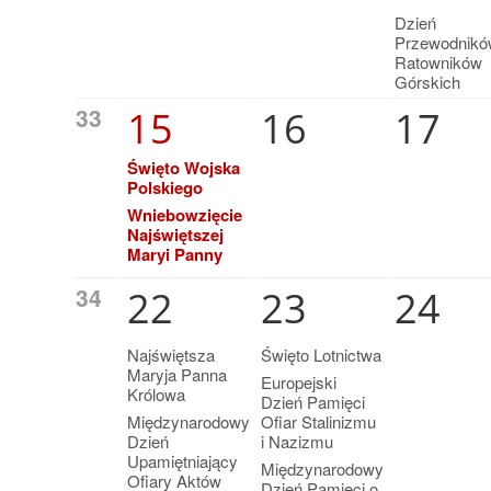
Dzień
Przewodnikó
Ratowników
Górskich
33
15
16
17
Święto Wojska
Polskiego
Wniebowzięcie
Najświętszej
Maryi Panny
34
22
23
24
Najświętsza
Święto Lotnictwa
Maryja Panna
Europejski
Królowa
Dzień Pamięci
Międzynarodowy
Ofiar Stalinizmu
Dzień
i Nazizmu
Upamiętniający
Międzynarodowy
Ofiary Aktów
Dzień Pamięci o