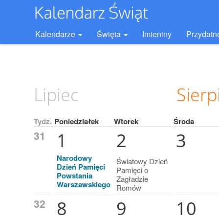
Kalendarze
Święta
Imieniny
Przydatn
Lipiec
Sierp
Tydz.
Poniedziałek
Wtorek
Środa
31
1
2
3
Narodowy
Światowy Dzień
Dzień Pamięci
Pamięci o
Powstania
Zagładzie
Warszawskiego
Romów
32
8
9
10