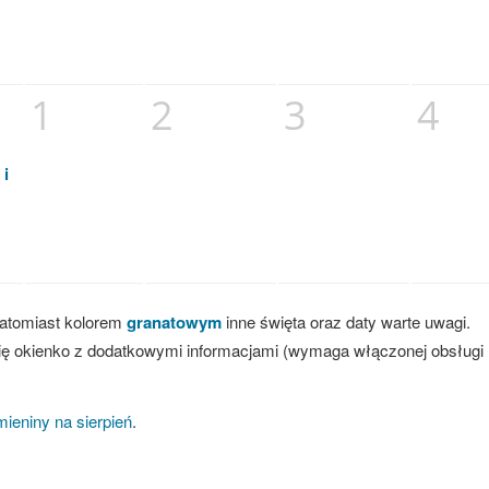
1
2
3
4
 i
natomiast kolorem
granatowym
inne święta oraz daty warte uwagi.
ę okienko z dodatkowymi informacjami (wymaga włączonej obsługi
mieniny na sierpień
.