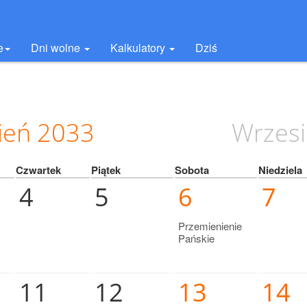
e
Dni wolne
Kalkulatory
Dziś
ień
2033
Wrzes
Czwartek
Piątek
Sobota
Niedziela
4
5
6
7
Przemienienie
Pańskie
11
12
13
14