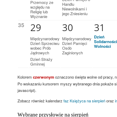
Przemocy ze
Handlu
względu na
Niewolnikami i
Religię lub
jego Zniesieniu
Wyznanie
35
29
30
31
Dzień
Międzynarodowy
Międzynarodowy
Solidarności
Dzień Sprzeciwu
Dzień Pamięci
Wolności
wobec Prób
Osób
Jądrowych
Zaginionych
Dzień Straży
Gminnej
Kolorem
czerwonym
oznaczono święta wolne od pracy, 
Po wskazaniu kursorem myszy wybranego dnia pokaże si
javascript).
Zobacz również kalendarz
faz Księżyca na sierpień
oraz
i
Wybrane przysłowie na sierpień