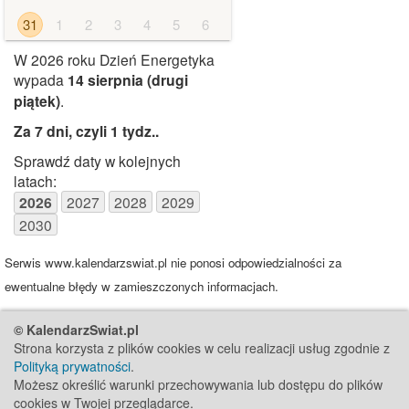
31
1
2
3
4
5
6
W 2026 roku Dzień Energetyka
wypada
14 sierpnia
(drugi
piątek)
.
Za 7 dni, czyli 1 tydz.
.
Sprawdź daty w kolejnych
latach:
2026
2027
2028
2029
2030
Serwis www.kalendarzswiat.pl nie ponosi odpowiedzialności za
ewentualne błędy w zamieszczonych informacjach.
© KalendarzSwiat.pl
Strona korzysta z plików cookies w celu realizacji usług zgodnie z
Polityką prywatności
.
Możesz określić warunki przechowywania lub dostępu do plików
cookies w Twojej przeglądarce.