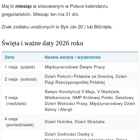
Maj to
miesiąc
w stosowanym w Polsce kalendarzu
gregoriańskim. Miesiąc ten ma 31 dni.
Znak zodiaku urodzonych to Byk (do 20 ) lub Bliźnięta.
Święta i ważne daty 2026 roku
Data
Nazwa święta / wydarzenia
1 maja
(piątek)
Międzynarodowe Święto Pracy
Dzień Polonii i Polaków za Granicą, Dzień
2 maja
(sobota)
Flagi Rzeczypospolitej Polskiej
Święto Konstytucji 3 Maja, V Niedziela
3 maja
Wielkanocna, NMP Królowej Polski, Światowy
(niedziela)
Dzień Wolności Prasy, Międzynarodowy Dzień
Astmy i Alergii
4 maja
Dzień Hutnika, Dzień Strażaka
(poniedziałek)
Dzień Godności Osoby z
Niepełnosprawnością Intelektualną, Dzień