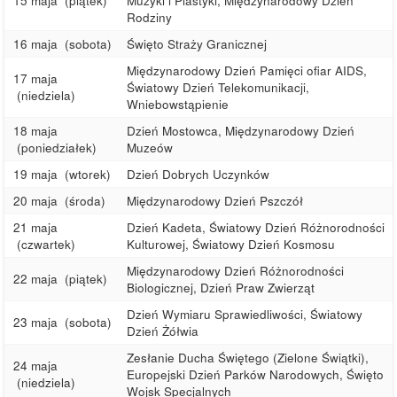
15 maja
(piątek)
Muzyki i Plastyki, Międzynarodowy Dzień
Rodziny
16 maja
(sobota)
Święto Straży Granicznej
Międzynarodowy Dzień Pamięci ofiar AIDS,
17 maja
Światowy Dzień Telekomunikacji,
(niedziela)
Wniebowstąpienie
18 maja
Dzień Mostowca, Międzynarodowy Dzień
(poniedziałek)
Muzeów
19 maja
(wtorek)
Dzień Dobrych Uczynków
20 maja
(środa)
Międzynarodowy Dzień Pszczół
21 maja
Dzień Kadeta, Światowy Dzień Różnorodności
(czwartek)
Kulturowej, Światowy Dzień Kosmosu
Międzynarodowy Dzień Różnorodności
22 maja
(piątek)
Biologicznej, Dzień Praw Zwierząt
Dzień Wymiaru Sprawiedliwości, Światowy
23 maja
(sobota)
Dzień Żółwia
Zesłanie Ducha Świętego (Zielone Świątki),
24 maja
Europejski Dzień Parków Narodowych, Święto
(niedziela)
Wojsk Specjalnych