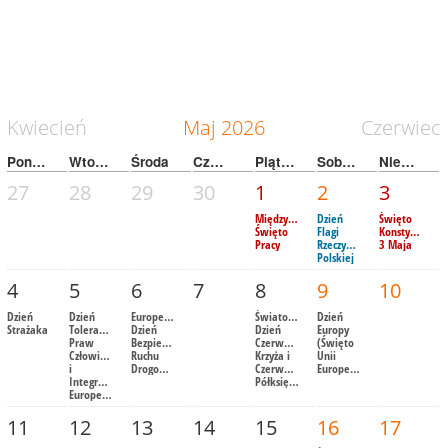
Kwiecień
Maj
2026
Czerwiec
Poniedziałek
Wtorek
Środa
Czwartek
Piątek
Sobota
Niedziela
27
28
29
30
1
2
3
Międzynarodowe
Dzień
Święto
Święto
Flagi
Konstytucji
Pracy
Rzeczypospolitej
3 Maja
Polskiej
4
5
6
7
8
9
10
Dzień
Dzień
Europejski
Światowy
Dzień
Strażaka
Tolerancji,
Dzień
Dzień
Europy
Praw
Bezpieczeństwa
Czerwonego
(Święto
Człowieka
Ruchu
Krzyża i
Unii
i
Drogowego
Czerwonego
Europejskiej)
Integracji
Półksiężyca
Europejskiej
11
12
13
14
15
16
17