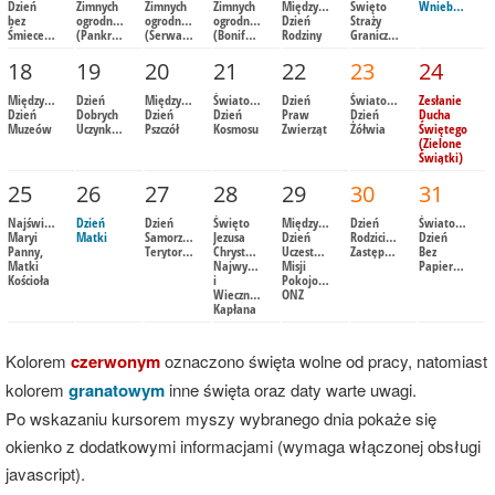
Dzień
Zimnych
Zimnych
Zimnych
Międzynarodowy
Święto
Wniebowstąpienie
bez
ogrodników
ogrodników
ogrodników
Dzień
Straży
Śmiecenia
(Pankracego)
(Serwacego)
(Bonifacego)
Rodziny
Granicznej
18
19
20
21
22
23
24
Międzynarodowy
Dzień
Międzynarodowy
Światowy
Dzień
Światowy
Zesłanie
Dzień
Dobrych
Dzień
Dzień
Praw
Dzień
Ducha
Muzeów
Uczynków
Pszczół
Kosmosu
Zwierząt
Żółwia
Świętego
(Zielone
Świątki)
25
26
27
28
29
30
31
Najświętszej
Dzień
Dzień
Święto
Międzynarodowy
Dzień
Światowy
Maryi
Matki
Samorządu
Jezusa
Dzień
Rodzicielstwa
Dzień
Panny,
Terytorialnego
Chrystusa,
Uczestników
Zastępczego
Bez
Matki
Najwyższego
Misji
Papierosa
Kościoła
i
Pokojowych
Wiecznego
ONZ
Kapłana
Kolorem
czerwonym
oznaczono święta wolne od pracy, natomiast
kolorem
granatowym
inne święta oraz daty warte uwagi.
Po wskazaniu kursorem myszy wybranego dnia pokaże się
okienko z dodatkowymi informacjami (wymaga włączonej obsługi
javascript).