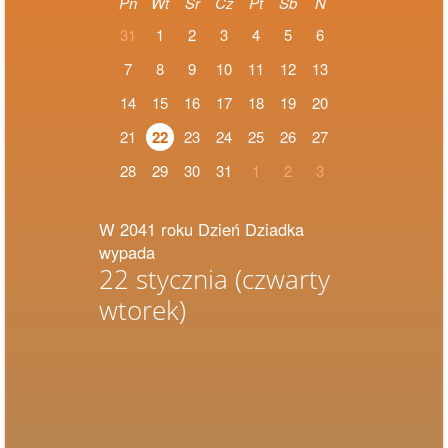
Pn
Wt
Śr
Cz
Pt
Sb
N
31
1
2
3
4
5
6
7
8
9
10
11
12
13
14
15
16
17
18
19
20
21
22
23
24
25
26
27
28
29
30
31
1
2
3
W 2041 roku Dzień Dziadka
wypada
22 stycznia
(czwarty
wtorek)