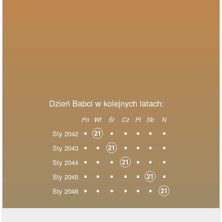
Dzień Babci w kolejnych latach:
Pn
Wt
Śr
Cz
Pt
Sb
N
21
Sty 2042
21
Sty 2043
21
Sty 2044
21
Sty 2045
21
Sty 2046