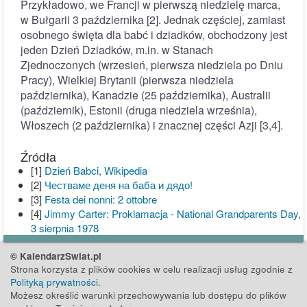
Przykładowo, we Francji w pierwszą niedzielę marca,
w Bułgarii 3 października [2]. Jednak częściej, zamiast
osobnego święta dla babć i dziadków, obchodzony jest
jeden Dzień Dziadków, m.in. w Stanach
Zjednoczonych (wrzesień, pierwsza niedziela po Dniu
Pracy), Wielkiej Brytanii (pierwsza niedziela
października), Kanadzie (25 października), Australii
(październik), Estonii (druga niedziela września),
Włoszech (2 października) i znacznej części Azji [3,4].
Źródła
[1]
Dzień Babci, Wikipedia
[2]
Честваме деня на баба и дядо!
[3]
Festa dei nonni: 2 ottobre
[4]
Jimmy Carter: Proklamacja - National Grandparents Day,
3 sierpnia 1978
© KalendarzSwiat.pl
Strona korzysta z plików cookies w celu realizacji usług zgodnie z
Polityką prywatności
.
Możesz określić warunki przechowywania lub dostępu do plików