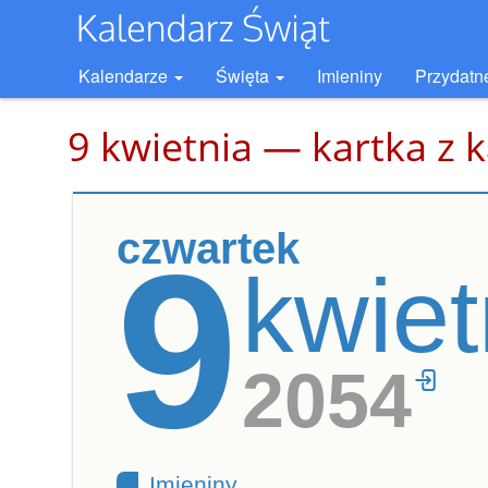
Kalendarze
Święta
Imieniny
Przydatn
9 kwietnia — kartka z 
czwartek
9
kwiet
2054
Imieniny