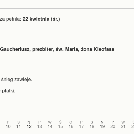
a pełnia:
22 kwietnia (śr.)
Gaucheriusz, prezbiter, św. Maria, żona Kleofasa
 śnieg zawieje.
 płatki.
P
S
N
P
W
Ś
C
P
S
N
P
W
10
11
12
13
14
15
16
17
18
19
20
21
2