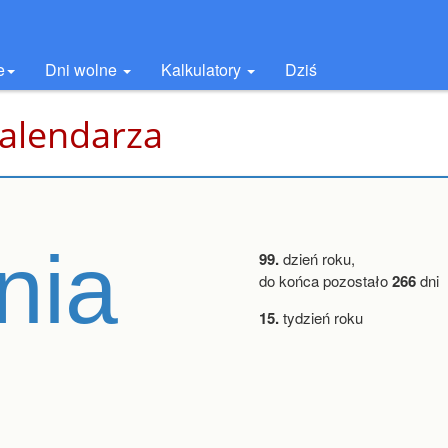
e
Dni wolne
Kalkulatory
Dziś
kalendarza
nia
99.
dzień roku,
do końca pozostało
266
dni
15.
tydzień roku