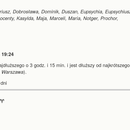
riusz, Dobrosława, Dominik, Duszan, Eupsychia, Eupsychius
nnocenty, Kasylda, Maja, Marceli, Maria, Notger, Prochor,

19:24
najdłuższego o 3 godz. i 15 min.
i
jest dłuższy od najkrótszego
i
Warszawa
).
dni
♈︎