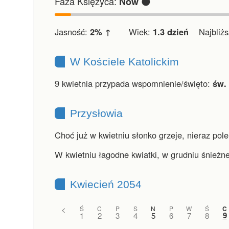
Faza Księżyca:
🌑
Nów
Jasność:
2% ↑
Wiek:
1.3 dzień
Najbliższ
W Kościele Katolickim
9 kwietnia przypada wspomnienie/święto:
św. 
Przysłowia
Choć już w kwietniu słonko grzeje, nieraz pole
W kwietniu łagodne kwiatki, w grudniu śnieżne
Kwiecień 2054
<
Ś
C
P
S
N
P
W
Ś
C
9
1
2
3
4
5
6
7
8