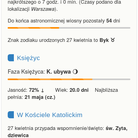
najkrótszego o 7 godz. i 0 min.
(Czasy podano dla
lokalizacji
Warszawa
).
Do końca astronomicznej wiosny pozostały
54
dni
Znak zodiaku urodzonych 27 kwietnia to
Byk ♉︎
Księżyc
Faza Księżyca:
🌖
K. ubywa
Jasność:
72% ↓
Wiek:
20.0 dni
Najbliższa
pełnia:
21 maja (cz.)
W Kościele Katolickim
27 kwietnia przypada wspomnienie/święto:
św. Zyta,
dziewica