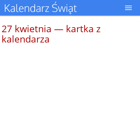
Toggl
navig
27 kwietnia — kartka z
kalendarza