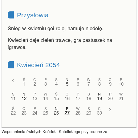
Przysłowia
Śnieg w kwietniu goi rolę, hamuje niedolę.
Kwiecień daje zieleń trawce, gra pastuszek na
igrawce.
Kwiecień 2054
<
Ś
C
P
S
N
P
W
Ś
C
P
1
2
3
4
5
6
7
8
9
10
S
N
P
W
Ś
C
P
S
N
P
W
11
12
13
14
15
16
17
18
19
20
21
Ś
C
P
S
N
P
W
Ś
C
>
27
22
23
24
25
26
28
29
30
Wspomnienia świętych Kościoła Katolickiego przytoczone za