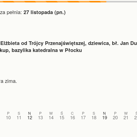
a pełnia:
27 listopada (pn.)
 Elżbieta od Trójcy Przenajświętszej, dziewica, bł. Jan D
skup, bazylika katedralna w Płocku
ra zima.
P
S
N
P
W
Ś
C
P
S
N
P
W
10
11
12
13
14
15
16
17
18
19
20
21
2