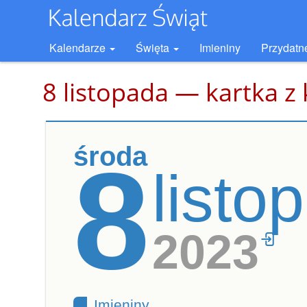
Kalendarze
Święta
Imieniny
Przydatn
8 listopada — kartka z
środa
8
listo
2023
Imieniny