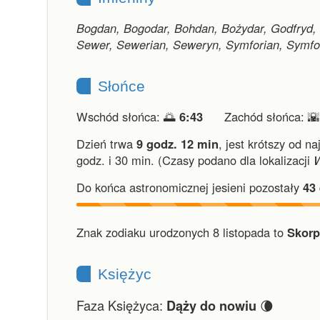
Bogdan, Bogodar, Bohdan, Bożydar, Godfryd, H
Sewer, Sewerian, Seweryn, Symforian, Symfori
Słońce
Wschód słońca: 🌅
6:43
Zachód słońca: 
Dzień trwa
9 godz. 12 min
,
jest krótszy od na
godz. i 30 min.
(Czasy podano dla lokalizacji
Do końca astronomicznej jesieni pozostały
43
Znak zodiaku urodzonych 8 listopada to
Skorp
Księżyc
Faza Księżyca:
🌘
Dąży do nowiu