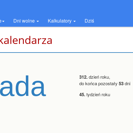
e
Dni wolne
Kalkulatory
Dziś
 kalendarza
pada
312.
dzień roku,
do końca pozostały
53
dni
45.
tydzień roku