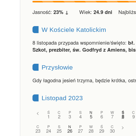
Jasność:
23% ↓
Wiek:
24.9 dni
Najbliższ
W Kościele Katolickim
8 listopada przypada wspomnienie/święto:
bł.
Szkot, prezbiter, św. Godfryd z Amiens, bi
Przysłowie
Gdy łagodna jesień trzyma, będzie krótka, ost
Listopad 2023
<
Ś
C
P
S
N
P
W
Ś
C
8
1
2
3
4
5
6
7
9
C
P
S
N
P
W
Ś
C
>
23
24
25
26
27
28
29
30