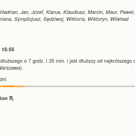
adrian, Jan, Józef, Klarus, Klaudiusz, Marcin, Maur, Paweł,
ana, Symplicjusz, Sędziwoj, Wiktoria, Wiktoryn, Wilehad

15:55
jdłuższego o 7 godz. i 35 min.
i
jest dłuższy od najkrótszego 
Warszawa
).
dni
ion ♏︎