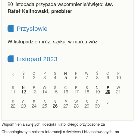
20 listopada przypada wspomnienie/święto:
św.
Rafał Kalinowski, prezbiter
Przysłowie
W listopadzie mróz, szykuj w marcu wóz.
Listopad 2023
<
Ś
C
P
S
N
P
W
Ś
C
P
1
2
3
4
5
6
7
8
9
10
S
N
P
W
Ś
C
P
S
N
P
W
20
11
12
13
14
15
16
17
18
19
21
Ś
C
P
S
N
P
W
Ś
C
>
22
23
24
25
26
27
28
29
30
Wspomnienia świętych Kościoła Katolickiego przytoczone za
Chronologicznym spisem informacji o świętych i błogosławionych. na