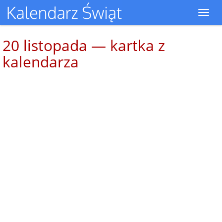
Toggl
navig
20 listopada — kartka z
kalendarza