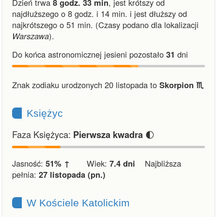
Dzień trwa
8 godz. 33 min
,
jest krótszy od
najdłuższego o 8 godz. i 14 min.
i
jest dłuższy od
najkrótszego o 51 min.
(Czasy podano dla lokalizacji
Warszawa
).
Do końca astronomicznej jesieni pozostało
31
dni
Znak zodiaku urodzonych 20 listopada to
Skorpion ♏︎
Księżyc
Faza Księżyca:
🌓
Pierwsza kwadra
Jasność:
51% ↑
Wiek:
7.4 dni
Najbliższa
pełnia:
27 listopada (pn.)
W Kościele Katolickim