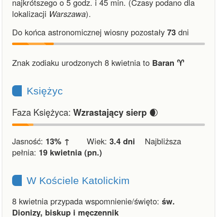
najkrótszego o 5 godz. i 45 min.
(Czasy podano dla
lokalizacji
Warszawa
).
Do końca astronomicznej wiosny pozostały
73
dni
Znak zodiaku urodzonych 8 kwietnia to
Baran ♈︎
Księżyc
Faza Księżyca:
🌒
Wzrastający sierp
Jasność:
13% ↑
Wiek:
3.4 dni
Najbliższa
pełnia:
19 kwietnia (pn.)
W Kościele Katolickim
8 kwietnia przypada wspomnienie/święto:
św.
Dionizy, biskup i męczennik