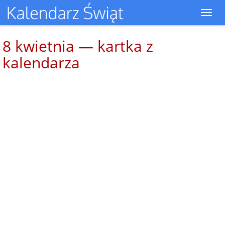
Toggl
navig
8 kwietnia — kartka z
kalendarza