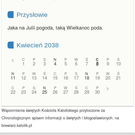
Przysłowie
Jaka na Julii pogoda, taką Wielkanoc poda.
Kwiecień 2038
<
C
P
S
N
P
W
Ś
C
P
S
8
1
2
3
4
5
6
7
9
10
N
P
W
Ś
C
P
S
N
P
W
Ś
11
12
13
14
15
16
17
18
19
20
21
C
P
S
N
P
W
Ś
C
P
>
22
23
24
25
26
27
28
29
30
Wspomnienia świętych Kościoła Katolickiego przytoczone za
Chronologicznym spisem informacji o świętych i błogosławionych. na
brewiarz.katolik.pl