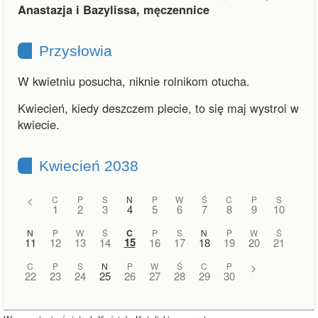
Anastazja i Bazylissa, męczennice
Przysłowia
W kwietniu posucha, niknie rolnikom otucha.
Kwiecień, kiedy deszczem plecie, to się maj wystroi w
kwiecie.
Kwiecień 2038
<
C
P
S
N
P
W
Ś
C
P
S
1
2
3
4
5
6
7
8
9
10
N
P
W
Ś
C
P
S
N
P
W
Ś
15
11
12
13
14
16
17
18
19
20
21
C
P
S
N
P
W
Ś
C
P
>
22
23
24
25
26
27
28
29
30