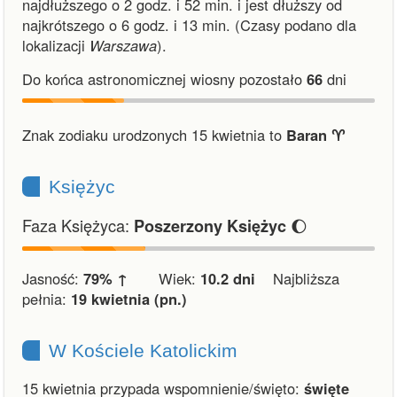
najdłuższego o 2 godz. i 52 min.
i
jest dłuższy od
najkrótszego o 6 godz. i 13 min.
(Czasy podano dla
lokalizacji
Warszawa
).
Do końca astronomicznej wiosny pozostało
66
dni
Znak zodiaku urodzonych 15 kwietnia to
Baran ♈︎
Księżyc
Faza Księżyca:
🌔
Poszerzony Księżyc
Jasność:
79% ↑
Wiek:
10.2 dni
Najbliższa
pełnia:
19 kwietnia (pn.)
W Kościele Katolickim
15 kwietnia przypada wspomnienie/święto:
święte