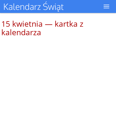
Toggl
navig
15 kwietnia — kartka z
kalendarza