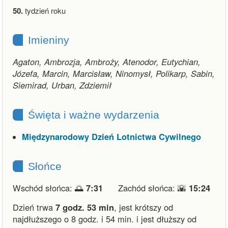
50.
tydzień roku
Imieniny
Agaton, Ambrozja, Ambroży, Atenodor, Eutychian,
Józefa, Marcin, Marcisław, Ninomysł, Polikarp, Sabin,
Siemirad, Urban, Zdziemił
Święta i ważne wydarzenia
Międzynarodowy Dzień Lotnictwa Cywilnego
Słońce
Wschód słońca: 🌅
7:31
Zachód słońca: 🌇
15:24
Dzień trwa
7 godz. 53 min
,
jest krótszy od
najdłuższego o 8 godz. i 54 min.
i
jest dłuższy od