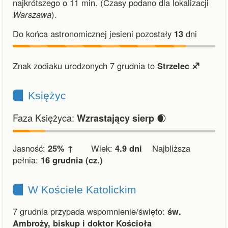
najkrótszego o 11 min.
(Czasy podano dla lokalizacji
Warszawa
).
Do końca astronomicznej jesieni pozostały
13
dni
Znak zodiaku urodzonych 7 grudnia to
Strzelec ♐︎
Księżyc
Faza Księżyca:
🌒
Wzrastający sierp
Jasność:
25% ↑
Wiek:
4.9 dni
Najbliższa
pełnia:
16 grudnia (cz.)
W Kościele Katolickim
7 grudnia przypada wspomnienie/święto:
św.
Ambroży, biskup i doktor Kościoła