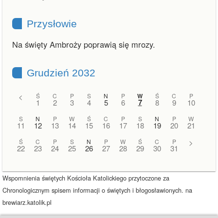
Przysłowie
Na święty Ambroży poprawią się mrozy.
Grudzień 2032
<
Ś
C
P
S
N
P
W
Ś
C
P
7
1
2
3
4
5
6
8
9
10
S
N
P
W
Ś
C
P
S
N
P
W
11
12
13
14
15
16
17
18
19
20
21
Ś
C
P
S
N
P
W
Ś
C
P
>
22
23
24
25
26
27
28
29
30
31
Wspomnienia świętych Kościoła Katolickiego przytoczone za
Chronologicznym spisem informacji o świętych i błogosławionych. na
brewiarz.katolik.pl