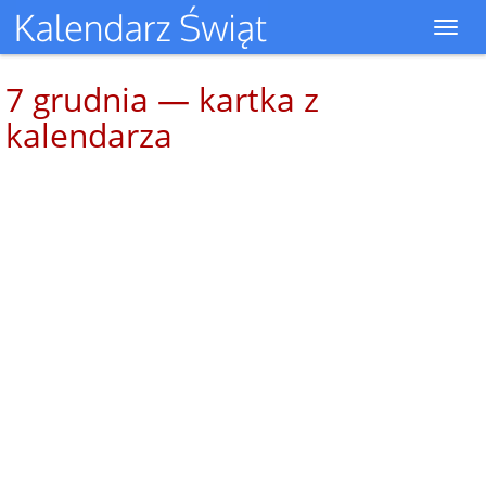
Toggl
navig
7 grudnia — kartka z
kalendarza