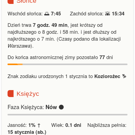
Słońce
Wschód słońca: 🌅
7:45
Zachód słońca: 🌇
15:34
Dzień trwa
7 godz. 49 min
,
jest krótszy od
najdłuższego o 8 godz. i 58 min.
i
jest dłuższy od
najkrótszego o 7 min.
(Czasy podano dla lokalizacji
Warszawa
).
Do końca astronomicznej zimy pozostało
77
dni
Znak zodiaku urodzonych 1 stycznia to
Koziorożec ♑︎
Księżyc
Faza Księżyca:
🌑
Nów
Jasność:
1% ↑
Wiek:
0.1 dni
Najbliższa pełnia:
15 stycznia (sb.)