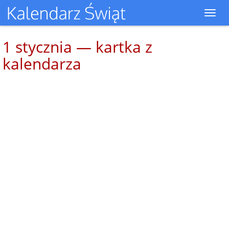
Toggl
navig
1 stycznia — kartka z
kalendarza