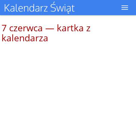
Toggl
navig
7 czerwca — kartka z
kalendarza