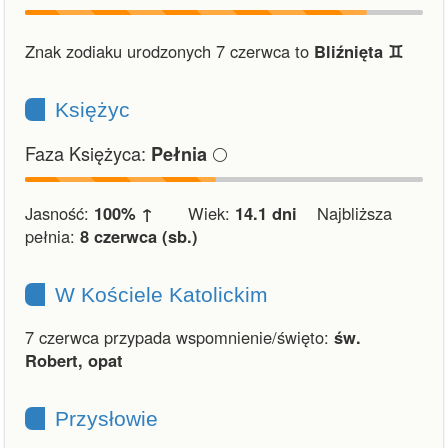
Znak zodiaku urodzonych 7 czerwca to
Bliźnięta ♊︎
Księżyc
Faza Księżyca:
🌕
Pełnia
Jasność:
100% ↑
Wiek:
14.1 dni
Najbliższa
pełnia:
8 czerwca (sb.)
W Kościele Katolickim
7 czerwca przypada wspomnienie/święto:
św.
Robert, opat
Przysłowie