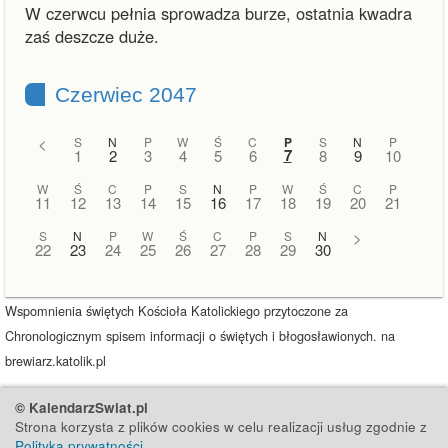
W czerwcu pełnia sprowadza burze, ostatnia kwadra
zaś deszcze duże.
Czerwiec 2047
<
S
N
P
W
Ś
C
P
S
N
P
7
1
2
3
4
5
6
8
9
10
W
Ś
C
P
S
N
P
W
Ś
C
P
11
12
13
14
15
16
17
18
19
20
21
S
N
P
W
Ś
C
P
S
N
>
22
23
24
25
26
27
28
29
30
Wspomnienia świętych Kościoła Katolickiego przytoczone za
Chronologicznym spisem informacji o świętych i błogosławionych. na
brewiarz.katolik.pl
© KalendarzSwiat.pl
Strona korzysta z plików cookies w celu realizacji usług zgodnie z
Polityką prywatności
.