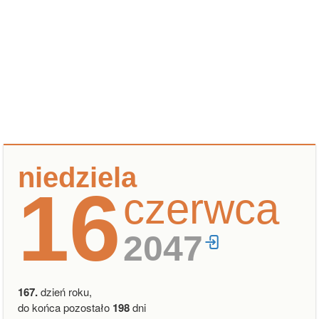
niedziela
16
czerwca
2047
167.
dzień roku,
do końca pozostało
198
dni