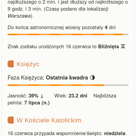
najdłuższego o 2 min.
i
jest dłuższy od najkrótszego o
9 godz. i 3 min.
(Czasy podano dla lokalizacji
Warszawa
).
Do końca astronomicznej wiosny pozostały
4
dni
Znak zodiaku urodzonych 16 czerwca to
Bliźnięta ♊︎
Księżyc
Faza Księżyca:
🌗
Ostatnia kwadra
Jasność:
39% ↓
Wiek:
23.2 dni
Najbliższa
pełnia:
7 lipca (n.)
W Kościele Katolickim
16 czerwca przypada wspomnienie/święto:
niedziela