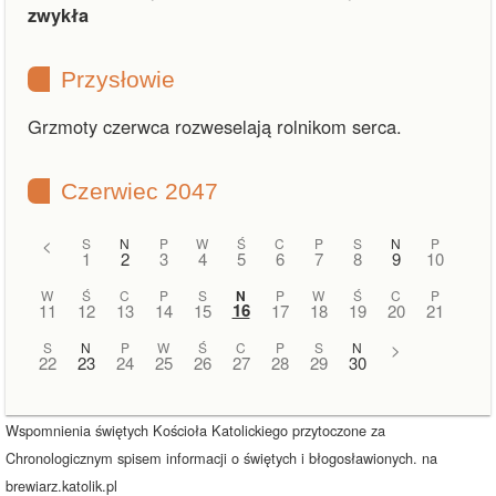
zwykła
Przysłowie
Grzmoty czerwca rozweselają rolnikom serca.
Czerwiec 2047
<
S
N
P
W
Ś
C
P
S
N
P
1
2
3
4
5
6
7
8
9
10
W
Ś
C
P
S
N
P
W
Ś
C
P
16
11
12
13
14
15
17
18
19
20
21
S
N
P
W
Ś
C
P
S
N
>
22
23
24
25
26
27
28
29
30
Wspomnienia świętych Kościoła Katolickiego przytoczone za
Chronologicznym spisem informacji o świętych i błogosławionych. na
brewiarz.katolik.pl