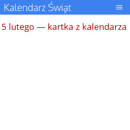
Toggl
navig
5 lutego — kartka z kalendarza