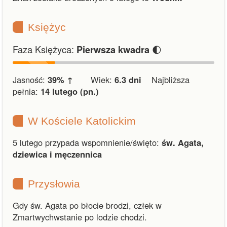
Księżyc
Faza Księżyca:
🌓
Pierwsza kwadra
Jasność:
39% ↑
Wiek:
6.3 dni
Najbliższa
pełnia:
14 lutego (pn.)
W Kościele Katolickim
5 lutego przypada wspomnienie/święto:
św. Agata,
dziewica i męczennica
Przysłowia
Gdy św. Agata po błocie brodzi, człek w
Zmartwychwstanie po lodzie chodzi.