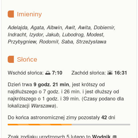
Imieniny
Adelajda, Agata, Albwin, Awit, Awita, Dobiemir,
Indracht, Izydor, Jakub, Lubodrog, Modest,
Przybygniew, Rodomił, Saba, Strzeżysława
Słońce
Wschód słońca: 🌅
7:10
Zachód słońca: 🌇
16:31
Dzień trwa
9 godz. 21 min
,
jest krótszy od
najdłuższego o 7 godz. i 26 min.
i
jest dłuższy od
najkrótszego o 1 godz. i 39 min.
(Czasy podano dla
lokalizacji
Warszawa
).
Do końca astronomicznej zimy pozostały
42
dni
Znak zodiaku urodzonych 5 lutego to
Wodnik ♒︎