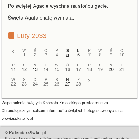
Po świętej Agacie wyschną na słońcu gacie.
Święta Agata chatę wymiata.
Luty 2033
<
W
Ś
C
P
S
N
P
W
Ś
C
5
1
2
3
4
6
7
8
9
10
P
S
N
P
W
Ś
C
P
S
N
P
11
12
13
14
15
16
17
18
19
20
21
W
Ś
C
P
S
N
P
>
22
23
24
25
26
27
28
Wspomnienia świętych Kościoła Katolickiego przytoczone za
Chronologicznym spisem informacji o świętych i błogosławionych. na
brewiarz.katolik.pl
© KalendarzSwiat.pl
Strona korzysta z plików cookies w celu realizacji usług zgodnie z